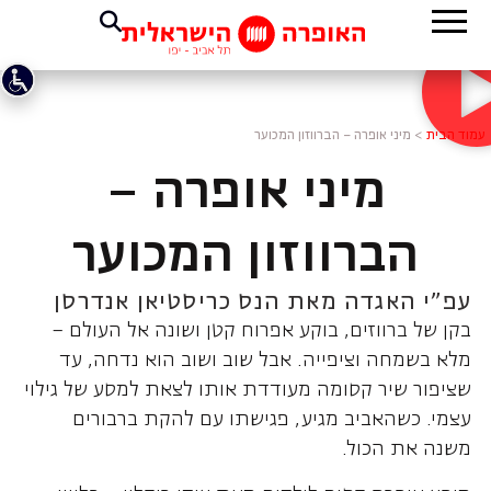
עמוד הבית
>
מיני אופרה – הברווזון המכוער
מיני אופרה –
הברווזון המכוער
עפ"י האגדה מאת הנס כריסטיאן אנדרסן
בקן של ברווזים, בוקע אפרוח קטן ושונה אל העולם –
מלא בשמחה וציפייה. אבל שוב ושוב הוא נדחה, עד
שציפור שיר קסומה מעודדת אותו לצאת למסע של גילוי
עצמי. כשהאביב מגיע, פגישתו עם להקת ברבורים
משנה את הכול.