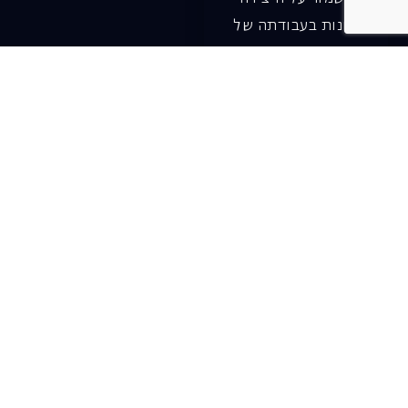
והחדשנות בעבודתה של
האופרה כיום ובעתיד.
לתרומה ב-JGive ←
שובר מתנה. מתנה
אישית מפנקת
רעיון מקסים למתנה
חווייתית ומקורית –
שובר מתנה למופעי
האופרה הישראלית!
לפרטים ורכישה ←
בית האופרה ע״ש שלמה
להט (צ׳יץ׳)