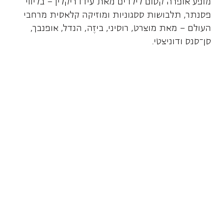
מופע אופרה קסום לילדים מאת עידו ריקלין – בליווי
פסנתר, תלבושות ססגוניות ומוזיקה קלאסית מרחבי
העולם – מאת מוצרט, רוסיני, ביזֶה, הנדל, אופנבך,
סן־סנס ודוניצטי.