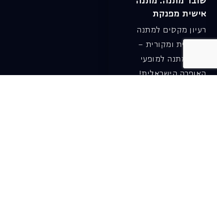
שובר מתנה. מתנה
אישית מפנקת
רעיון מקסים למתנה
חווייתית ומקורית –
שובר מתנה למופעי
האופרה הישראלית!
לפרטים ורכישה ←
בית האופרה ע״ש שלמה
להט (צ׳יץ׳)
שד׳ שאול המלך 19, תל-אביב
טל׳ מחלקת מנויים וקופה
03-6927777
דוא"ל מחלקת מנויים:
menuim@israelopera.org.il