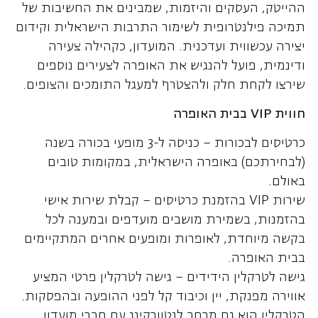
ההייטק, העסקים והיזמות, שמבינים את החשיבות של
תמיכה פילנטרופית לשימור התרבות הישראלית וקידום
יצירה עכשווית ועדכנית. המועדון, כקהילה צעירה
ודינמית, פועל להנגיש את האופרה לצעירים נוספים
שירצו לקחת חלק ולהצטרף למעגל התומכים והצופים.
חווית VIP בבית האופרה
כרטיסים לבכורות – כניסה ל-3 מופעי בכורה בשנה
(לבחירתכם) באופרה הישראלית, במקומות טובים
באולם.
שירות VIP בהזמנת כרטיסים – קבלת שירות אישי
בהזמנות, בשמירת מושבים מועדפים ובמענה לכל
בקשה מיוחדת, לאופרות ומופעים אחרים המתקיימים
בבית האופרה.
גישה לטרקלין הידידים – גישה לטרקלין פרטי המציע
אווירה מפנקת, יין וכיבוד קל לפני ההופעה ובהפסקות.
הטרקלין הוא גם מרחב לנטוורקינג עם חברי מועדון