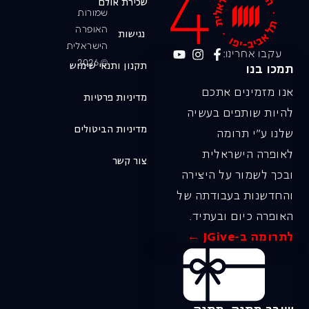
שכירת אולם
שמורות
האופרה
נגישות
הישראלית
עקבו אחרינו:
© 2026
תקנון ותנאי שימוש
תמכו בנו
אנו מזמינים אתכם
מדיניות פרטיות
להיות שותפים בעשיה
מדיניות הביטולים
שלנו ע"י תרומה
לאופרה הישראלית
צור קשר
ובכך לשמור על היצירה
והחדשנות בעבודתה של
האופרה כיום ובעתיד.
לתרומה ב-JGive ←