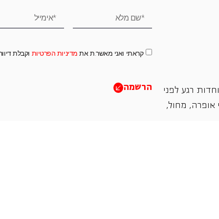
קראתי ואני מאשר.ת את
מדיניות הפרטיות
וקבלת דיוו
הרשמה
חדות רגע לפני
אופרה, ‏מחול,
תמכו בנו
אנו מזמינים אתכם להיות שותפים בעשיה שלנו ע"י ת
והחדשנות בעבודתה של האופרה כיום ובעתיד.