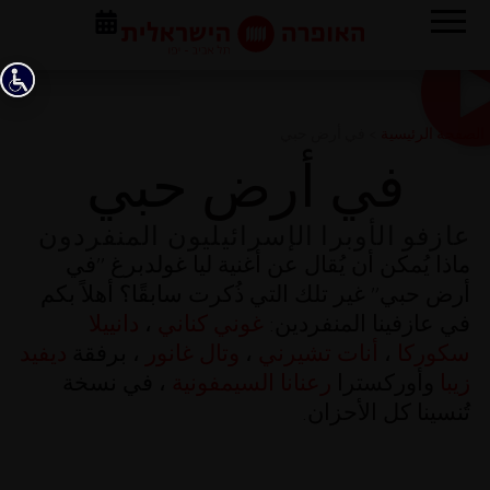
الصفحة الرئيسية
>
في أرض حبي
في أرض حبي
عازفو الأوبرا الإسرائيليون المنفردون
ماذا يُمكن أن يُقال عن أغنية ليا غولدبرغ ”في
أرض حبي” غير تلك التي ذُكرت سابقًا؟ أهلاً بكم
في عازفينا المنفردين:
غوني كناني
،
دانييلا
سكوركا
،
أنات تشيرني
،
وتال غانور
، برفقة
ديفيد
زيبا
وأوركسترا
رعنانا السيمفونية
، في نسخة
تُنسينا كل الأحزان.