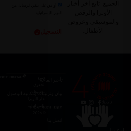
الجميع! تابع آخر أخبار
أوافق على تلقي الرسائل من
الأوبرا الإسرائيلية.
الأوبرا والرقص
والموسيقى وعروض
الأطفال.
التسجيل
جميع
تأجير القاعة
الحقوق
محفوظة
بيان وترتيبات إمكانية الوصول
لدار الأوبرا
تابعنا:
الإسرائيلية
תקנון ותנאי שימוש
© 2026
اتصل بنا
ادعمنا