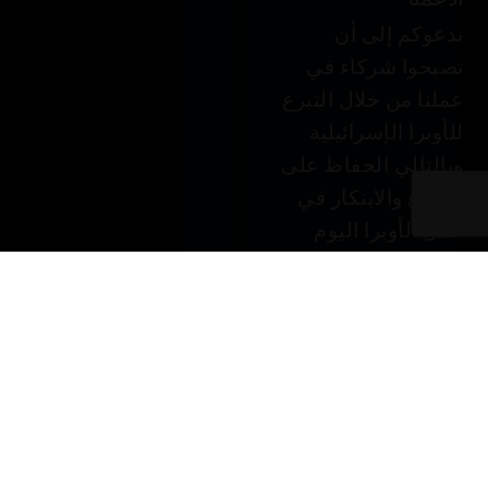
ندعوكم إلى أن
تصبحوا شركاء في
عملنا من خلال التبرع
للأوبرا الإسرائيلية
وبالتالي الحفاظ على
الإبداع والابتكار في
عمل الأوبرا اليوم
وفي المستقبل.
التبرع في JGive ←
قسيمة هدية. هدية
شخصية فاخرة.
فكرة رائعة لهدية