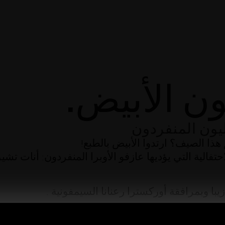
ون الأبيض.
ليون المنفردون
هذا الصيف؟ ارتدوا الأبيض بالطبع!
تفالية التي يؤديها عازفو الأوبرا المنفردون:
أنات تشير
يبا
وبمرافقة
أوركسترا رعنانا السيمفونية
.