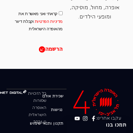
אופרה, ‏מחול, ‏מוסיקה,
קראתי ואני מאשר.ת את
ומופעי הילדים.
מדיניות הפרטיות
וקבלת דיוור
מהאופרה הישראלית
הרשמה
כל הזכויות
שכירת אולם
שמורות
האופרה
נגישות
הישראלית
עקבו אחרינו:
© 2026
תקנון ותנאי שימוש
תמכו בנו