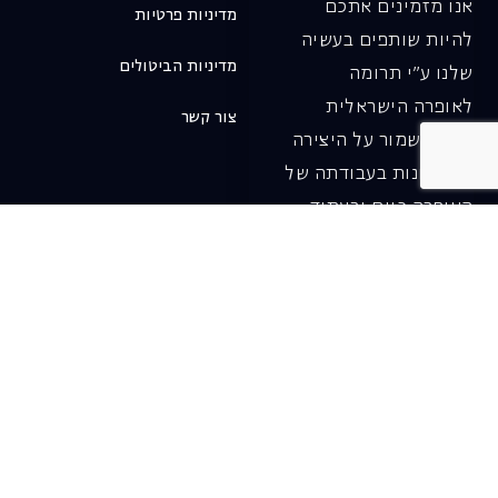
אנו מזמינים אתכם
מדיניות פרטיות
להיות שותפים בעשיה
מדיניות הביטולים
שלנו ע"י תרומה
לאופרה הישראלית
צור קשר
ובכך לשמור על היצירה
והחדשנות בעבודתה של
האופרה כיום ובעתיד.
לתרומה ב-JGive ←
שובר מתנה. מתנה
אישית מפנקת
רעיון מקסים למתנה
חווייתית ומקורית –
שובר מתנה למופעי