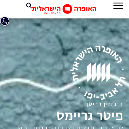
בנג'מין בריטן
פיטר גריימס
טרגדיה מודרנית מצמררת שבמרכזה אדם בודד ומיוסר,