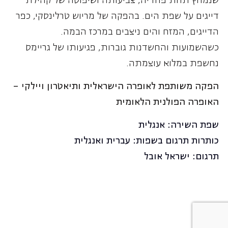
שנמחץ תחת פחדיה, צביעותה ושיפוטה של קהילת
דייגים על שפת הים. בהפקה של מריוש טרלינסקי, כפר
הדייגים, המזח והים ניצבים במרכז הבמה.
כשהשמועות והחשדנות גוברות, פגיעותו של גריימס
נחשפת במלוא עוצמתה.
הפקה משותפת לאופרה הישראלית ותיאטרון ויילקי –
האופרה הפולנית הלאומית
שפת השירה: אנגלית
כותרות תרגום בשפות: עברית ואנגלית
תרגום: ישראל אובל