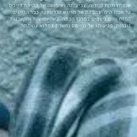
שנמחץ תחת פחדיה, צביעותה ושיפוטה של קהילת דייגים
על שפת הים. בהפקה של מריוש טרלינסקי, כפר הדייגים,
המזח והים ניצבים במרכז הבמה. כשהשמועות והחשדנות
גוברות, פגיעותו של גריימס נחשפת במלוא עוצמתה.