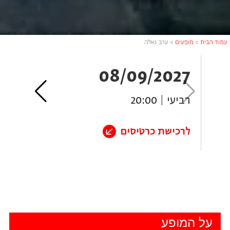
עמוד הבית
>
מופעים
>
ערב גאלה
7
08/09/2027
רביעי | 20:00
חמי
לרכישת כרטיסים
לר
על המופע