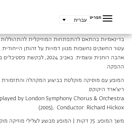
בקפריסין. היצירה הפכה לסיפור הצלחה בינלאומי ומאז ה
המוזיקלית של קרל אורף כשטיח מוזיקלי לכוריאוגרפיה תוס
בדינאמיות בהתאם להתפתחות המוזיקלית להתהוללות במ
עטור החשקים נחשפות מגוון דמויות על זהותן הייחודית.
אהבה רוחנית וגשמית. באביב 2024
ההפקה.
ריצ'ארד היקוקס.
, played by London Symphony Chorus & Orchestra
(2005), Conductor: Richard Hickox
משך המופע: 75 דקות | המופע מבוצע לצלילי מוזיקה מוקלטת | מומלץ לגיל 16 ומעלה | כולל עירום חלקי
כוריאוגרפיה: תמיר גינץ
מוזיקה: קרל אורף "כרמינה בורנה"