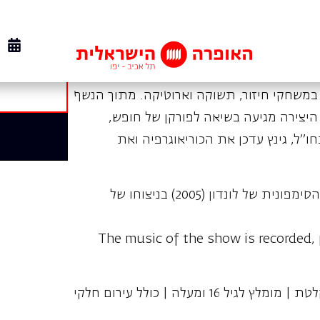
ועלתה בכל רחבי העולם. גינץ, משתמש ביצירה
סת: הוא מניע את רקדניו הוירטואוזים
שחקי חיזור, תשוקה וארוטיקה. מתוך הנשף
 היצירה מגיעה בשיאה לפורקן של חופש,
, לבקשת פסטיבלים בחו"ל, גינץ עדכן את הכוריאוגרפיה ואת
המופע עם מוסיקה מוקלטת בביצוע המקהלה והתזמורת הסימפונית של לונדון (2005) בניצוחו של
The music of the show is recorded