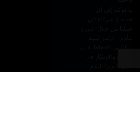
ندعوكم إلى أن
تصبحوا شركاء في
عملنا من خلال التبرع
للأوبرا الإسرائيلية
وبالتالي الحفاظ على
الإبداع والابتكار في
عمل الأوبرا اليوم
وفي المستقبل.
التبرع في JGive ←
قسيمة هدية. هدية
شخصية فاخرة.
فكرة رائعة لهدية