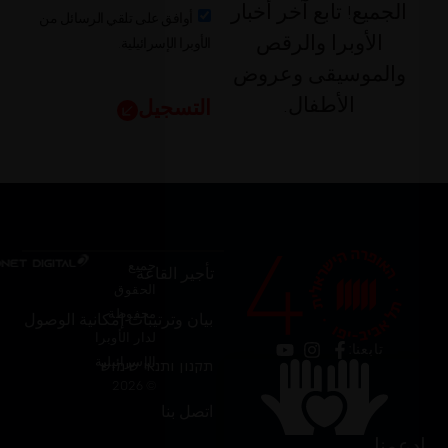
الجميع! تابع آخر أخبار
أوافق على تلقي الرسائل من
الأوبرا الإسرائيلية.
الأوبرا والرقص
والموسيقى وعروض
الأطفال.
التسجيل
جميع
تأجير القاعة
الحقوق
محفوظة
بيان وترتيبات إمكانية الوصول
لدار الأوبرا
تابعنا:
الإسرائيلية
תקנון ותנאי שימוש
© 2026
اتصل بنا
ادعمنا