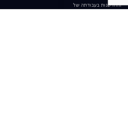
והחדשנות בעבודתה של
האופרה כיום ובעתיד.
לתרומה ב-JGive ←
שובר מתנה. מתנה
אישית מפנקת
רעיון מקסים למתנה
חווייתית ומקורית –
שובר מתנה למופעי
האופרה הישראלית!
לפרטים ורכישה ←
בית האופרה ע״ש שלמה
להט (צ׳יץ׳)