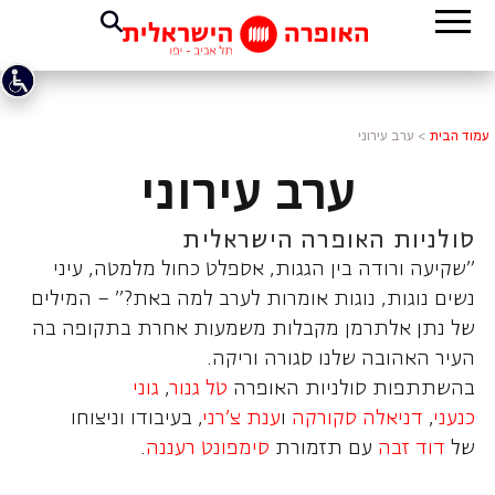
עמוד הבית
>
ערב עירוני
ערב עירוני
סולניות האופרה הישראלית
"שקיעה ורודה בין הגגות, אספלט כחול מלמטה, עיני
נשים נוגות, נוגות אומרות לערב למה באת?" – המילים
של נתן אלתרמן מקבלות משמעות אחרת בתקופה בה
העיר האהובה שלנו סגורה וריקה.
בהשתתפות סולניות האופרה
טל גנור
,
גוני
כנעני
,
דניאלה סקורקה
ו
ענת צ'רני
, בעיבודו וניצוחו
של
דוד זבה
עם תזמורת
סימפונט רעננה
.