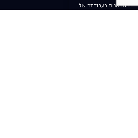
והחדשנות בעבודתה של
האופרה כיום ובעתיד.
לתרומה ב-JGive ←
שובר מתנה. מתנה
אישית מפנקת
רעיון מקסים למתנה
חווייתית ומקורית –
שובר מתנה למופעי
האופרה הישראלית!
לפרטים ורכישה ←
בית האופרה ע״ש שלמה
להט (צ׳יץ׳)