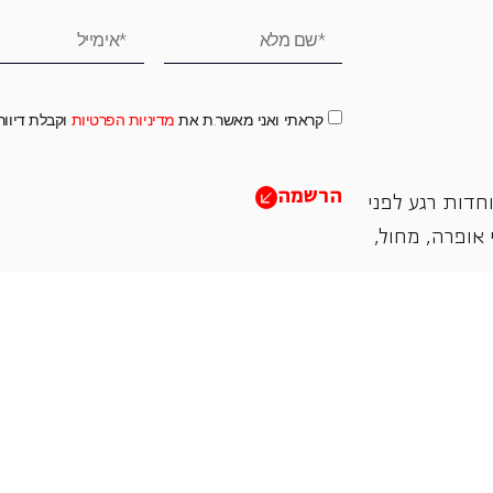
קראתי ואני מאשר.ת את
מדיניות הפרטיות
וקבלת דיוו
הרשמה
חדות רגע לפני
אופרה, ‏מחול,
תמכו בנו
אנו מזמינים אתכם להיות שותפים בעשיה שלנו ע"י ת
והחדשנות בעבודתה של האופרה כיום ובעתיד.