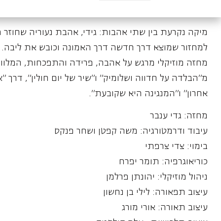
מיקה נקרעת בין שתי אהבות: גידי, אהבת נעוריה שחוזר מ
למחזור שמוצא דרך חדשה דרך האמונה וכובש את ליבה.
מחזה מוזיקלי מרגש על אהבה, פרידה והתפכחות, המלווה 
מ״הבלדה על חדווה ושלומיק״ ו״שיר של יום חולין״, דרך ״א
אחרון״ ו״המנגינה היא שקובעת״.
מחזה: גדי ענבר
עיבוד ודרמטורגיה: משה קפטן ושחר פנקס
בימוי: צדי צרפתי
כוריאוגרפיה: תומר יפרח
ניהול מוזיקלי: יהונתן פרלמן
עיצוב תפאורה: לילי בן נחשון
עיצוב תאורה: אורי מורג
עיצוב תלבושות : אלה קולסניק
עיצוב פאות: אירנה סגל