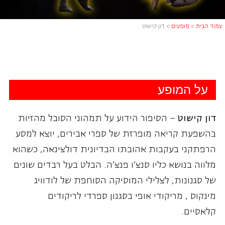
עמוד הבית
>
מופעים
>
דון קישוט
על המופע
דון קישוט
– הסיפור הידוע על תמהוני הסובל מהזיות
בהשפעת קריאה מופרזת של ספרי אבירים, יוצא למסע
הרפתקני בעקבות אהובתו הבדיונית דולצינאה, כשהוא
מלווה בנושא כליו סנצ'ו פנצ'ה. הבלט בעל רבדים שונים
של סגנונות, לצלילי המוסיקה הסוחפת של לודוויג
מינקוס , מריקודי אופי בסגנון ספרדי לריקודים
קלאסיים.