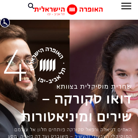
שחרית מוסיקלית בצוותא
דואו סקורקה –
שירים ומיניאטורות
האחים דניאלה ורפאל סקורקה פותחים חלון אל עולמם
המוסיקלי הצבעוני והעשיר – משוברט ועד דה פאייה. מסע