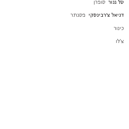
טל גנור
סופרן
דניאל צ'רבינסקי
פסנתר
כינור
צ'לו