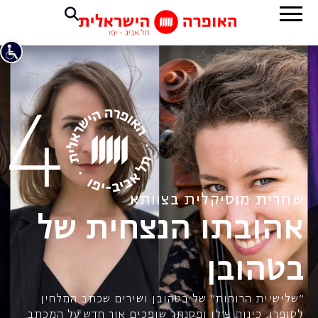
שחרית מוסיקלית בצוותא
אהובתו הנצחית של
בטהובן
"שלישיית הרוחות" של בטהובן ושירים שכתב המלחין
לסופרן, כינור, צ'לו ופסנתר שופכים אור חדש על המכתב