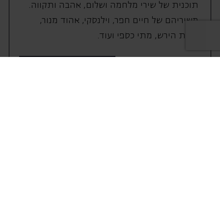
תוכנית של שירי מלחמה ושלום, אהבה ותקווה.
משיריהם של חיים חפר, וילנסקי, אהוד מנור,
נורית הירש, מתי כספי ועוד.
על המופע
מחירי המנוי
שימרו על קשר