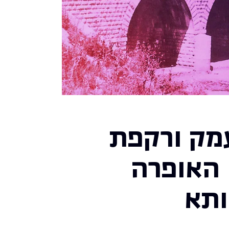
מק ורקפת
 האופרה
ותא