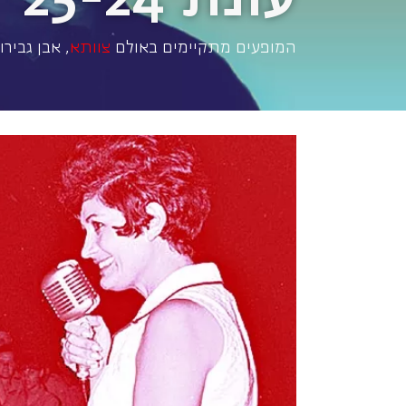
המופעים מתקיימים באולם
צוותא
, אבן גבירול 30, תל אביב