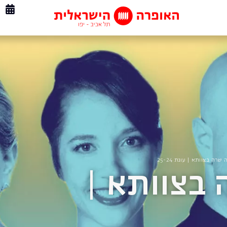
רה בצוותא | עונת 25-24
בצוותא |