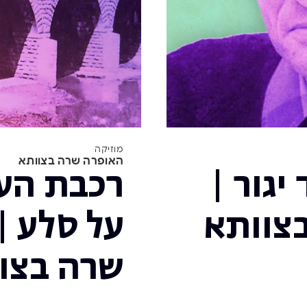
מוזיקה
האופרה שרה בצוותא
יגור |
רכבת הע
צוותא
על סלע |
שרה בצו