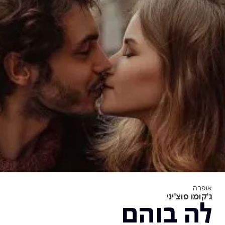
אופרה
ג'קומו פוצ'יני
לה בוהם