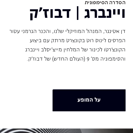
הסדרה הסימפונית
ויינברג | דבוז'ק
דן אטינגר, המנהל המוזיקלי שלנו, והכנר הגרמני עטור
הפרסים לינוס רוט בקונצרט מרתק עם ביצוע
הקונצ׳רטו לכינור של המלחין מייצ'יסלב ויינברג
והסימפוניה מס' 9 (העולם החדש) של דבוז'ק.
על המופע