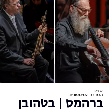
מוזיקה
הסדרה הסימפונית
ברהמס | בטהובן