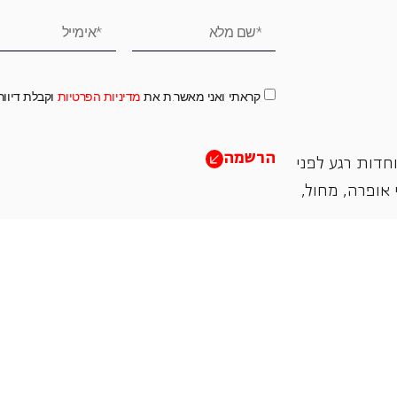
קראתי ואני מאשר.ת את
מדיניות הפרטיות
וקבלת דיוו
הרשמה
חדות רגע לפני
אופרה, ‏מחול,
תמכו בנו
אנו מזמינים אתכם להיות שותפים בעשיה שלנו ע"י ת
והחדשנות בעבודתה של האופרה כיום ובעתיד.