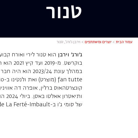
טנור
וירבן ג'ורג'
עמוד הבית
>
יוצרים ומשתתפים
>
וירבן ג'ורג', טנור
ג'ורג' וירבן
הוא טנור לירי ואורח קבו
בוקרשט. 
קונצרטהאוס ברלין, אופרה דה אוויני
ותיא
של סומי ג'ו ב-Château de La Ferté-Imbault בצרפת.