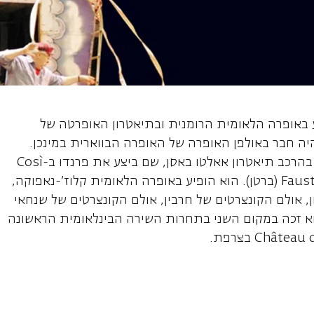
, טנור
ע באופרה הלאומית הרומנית ובתיאטרון האופרטה של
מ-2019 ועד קיץ 2021 הוא היה חבר באולפן האופרה של האופרה הבווארית במינכן.
במהלך עונת 2023/24 הוא היה חבר בהרכב תיאטרון אאלטו באסן, שם ביצע את פרנדו ב-Così
fan tutte (מוצרט) ואת ולנטינו ב-Fausto (ברטן). הוא הופיע באופרה הלאומית קלוז'-נאפוקה,
ון, אולם הקונצרטים של חרבין, אולם הקונצרטים של שנחאי
טרון אאלטו באסן. ביולי 2024 הוא זכה במקום השני בתחרות השירה הבינלאומית הראשונה