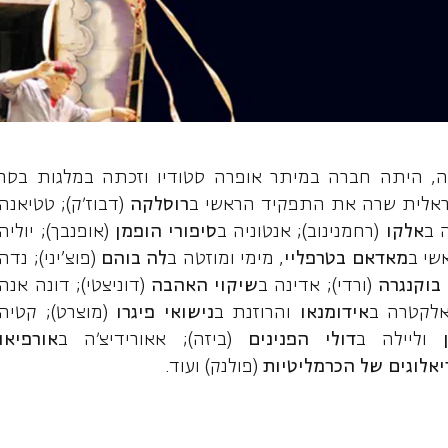
אלה, סופרן
סיה, היתה חברה במיתר אופרה סטודיו וזכתה במלגות בסר
ישראלית שרה את התפקיד הראשי ב
רוסלקה
(דבוז׳ק); טטיאנה
ה ב
אלקו
(רחמנינוב); אנטוניה ב
סיפורי הופמן
(אופנבך); יוליה
שי ב
מאדאם בטרפליי
, מימי ומוזטה ב
לה בוהם
(פוצ'יני); נדה
 בוקנגרה
(ורדי); אדינה ב
שיקוי האהבה
(דוניצטי); דונה אנה
אלקטרה ב
אידומנאו
והרוזנת ב
נישואי פיגרו
(מוצרט); קטיה
וליילה ב
דולי הפנינים
(ביזה); אאורידיצ׳ה ב
אורפיאו
יאלוגים של הכרמליטיות
(פולנק) ועוד.