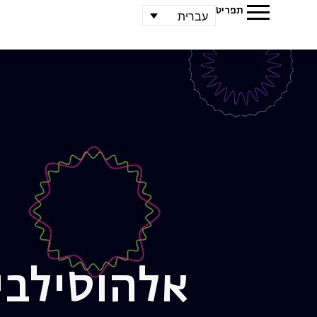
תפריט
עברית
אלה
וסילבי