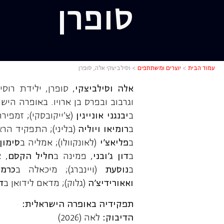
סופרן
וסילביצקי 
עמוד הבית
>
יוצרים ומשתתפים
>
וסילביצקי אלה, סופרן
אלה וסילביצקי
, סופרן, ילידת רו
וגרבוב ובפרס בן ארויו. באופרה ה
ב
יבנגני אונייגין
(צ'ייקובסקי); זמפיר
ב
רומיאו ויוליה
(בליני); התפקיד הרא
ב
פליאצ׳י
(לאונקוולו); אמליה ב
סימון
ב
דון ג׳ובני
, פמינה ב
חליל הקסם
, 
ב
נוסעת
(ויינברג); מיכאלה ב
כרמן
ואאורידיצ׳ה
(גלוק); מדאם לידואן ב
ד
תפקידיה באופרה הישראלית:
הדיבוק:
לאה (2026)