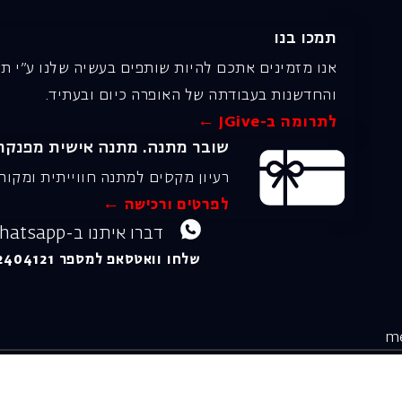
תמכו בנו
אנו מזמינים אתכם להיות שותפים בעשיה שלנו ע"י ת
והחדשנות בעבודתה של האופרה כיום ובעתיד.
לתרומה ב-JGive ←
שובר מתנה. מתנה אישית מפנקת
רעיון מקסים למתנה חווייתית ומקור
לפרטים ורכישה ←
דברו איתנו ב-Whatsapp!
שלחו וואטסאפ למספר 054-2404121 ונשמח לענות
ולם
נגישות
תקנון ותנאי שימוש
מדיניות 