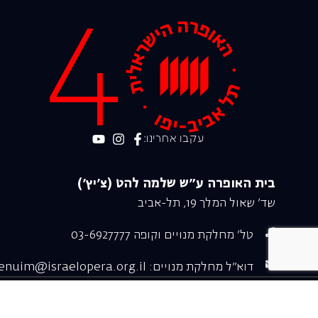
עקבו אחרינו:
בית האופרה ע״ש שלמה להט (צ׳יץ׳)
שד׳ שאול המלך 19, תל-אביב
טל׳ מחלקת מנויים וקופה 03-6927777
דוא"ל מחלקת מנויים: menuim@israelopera.org.il
כל הזכויות שמורות האופרה הישראלית © 2026
שכירת א