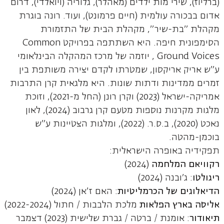
(ברליוז), שירי מות ילדים (מאהלר), גלוריה (ויואלדי), דרום
אדום בבכורה עולמית (חיים פרמונט), ועוד. רונה בוגרת
מקהלת "בת-שיר", מקהלת הבית של התזמורת
הסימפונית חיפה. היא השתתפה בפרויקט Common
Ground Voices , יוזמה של מרכז המהקלה הבינלאומי
ע"ש אריק אריקסון, שמטרתו לקדם יצירה משותפת בין
זמרים ממדינות ודתות שונות. היא מלגאית קרן התרבות
אמריקה-ישראל (2023) וקרן רונן (החל מ-2021), וזוכת
מלגות מקרנות נוספות מטעם קרן גרבוב (2024), לאון
נאכט (2020), ב.ס.ר. (2022), ומלגות הצטיינות ע"ש
בוכמן-מהטה.
תפקידיה באופרה הישראלית:
רקוויאם המלחמה
(2024)
ריגולטו
: ג'ובנה (2024)
הדיאלוגים של הכרמליטיות
: האם ז'אן (2024)
אליסה בארץ הפלאות
מלכת הלבבות / חתול (2022-2024)
תיאודור
: אומנת / ברטה / גברת שלישית (2023) דצמבר