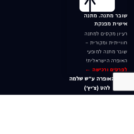
שובר מתנה. מתנה
אישית מפנקת
רעיון מקסים למתנה
חווייתית ומקורית –
שובר מתנה למופעי
האופרה הישראלית!
לפרטים ורכישה ←
בית האופרה ע״ש שלמה
להט (צ׳יץ׳)
שד׳ שאול המלך 19, תל-אביב
טל׳ מחלקת מנויים וקופה
03-6927777