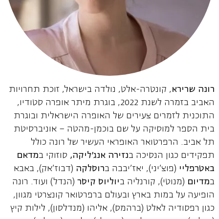
רונה שרירא
, קונטרה-אלט, נולדה בישראל, זוכת תחרויות
האביב בזמרה לשנת 2022, בוגרת מיתר אופרה סטודיו,
התוכנית לזמרים צעירים של האופרה הישראלית ובוגרת
בית הספר למוסיקה על שם בוכמן-מהטה – אוניברסיטת
תל אביב. הרפרטואר האופראי העשיר של רונה כולל
תפקידים כגון הנסיכה ב
נזירה אנג'ליקה,
סוזוקי ב
מדאם
באטרפליי
(פוצ'יני), יאז'יבבה ב
רוסלקה
(דבוז'אק), באבא
ב
מדיום
(מנוטי), קורנליה ב
יוליוס קיסר
(הנדל) ועוד. רונה
הופיעה על במות בארץ ובעולם ברפרטואר קונצרטי מגוון,
כגון רפסודיה לאלט (ברהמס), אליהו (מנדלסון), לילות קיץ