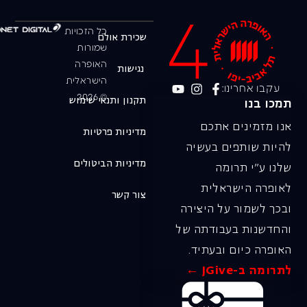
כל הזכויות
שכירת אולם
שמורות
האופרה
נגישות
הישראלית
עקבו אחרינו:
© 2026
תקנון ותנאי שימוש
תמכו בנו
אנו מזמינים אתכם
מדיניות פרטיות
להיות שותפים בעשיה
מדיניות הביטולים
שלנו ע"י תרומה
לאופרה הישראלית
צור קשר
ובכך לשמור על היצירה
והחדשנות בעבודתה של
האופרה כיום ובעתיד.
לתרומה ב-JGive ←