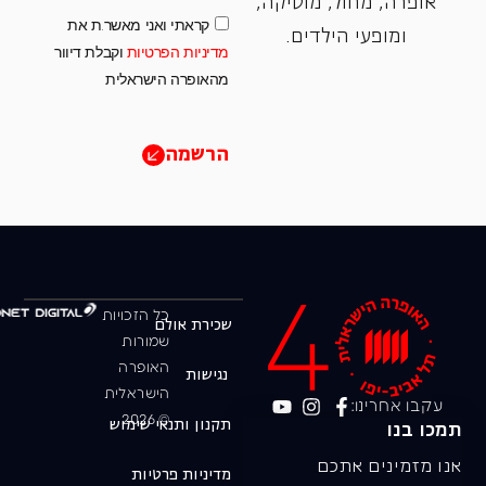
אופרה, ‏מחול, ‏מוסיקה,
קראתי ואני מאשר.ת את
ומופעי הילדים.
מדיניות הפרטיות
וקבלת דיוור
מהאופרה הישראלית
הרשמה
כל הזכויות
שכירת אולם
שמורות
האופרה
נגישות
הישראלית
עקבו אחרינו:
© 2026
תקנון ותנאי שימוש
תמכו בנו
אנו מזמינים אתכם
מדיניות פרטיות