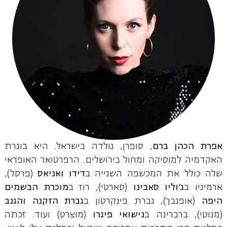
אפרת הכהן ברם
, סופרן, נולדה בישראל. היא בוגרת
האקדמיה למוסיקה ומחול בירושלים. הרפרטואר האופראי
שלה כולל את המכשפה השנייה ב
דידו ואניאס
(פרסל),
ארמיניו ב
ג'וליו סאבינו
(סארטי), רוז ב
מוכרת הבשמים
היפה
(אופנבך), גברת פינקרטון ב
גברת הזקנה והגנב
(מנוטי), ברברינה ב
נישואי פיגרו
(מוצרט) ועוד. זכתה