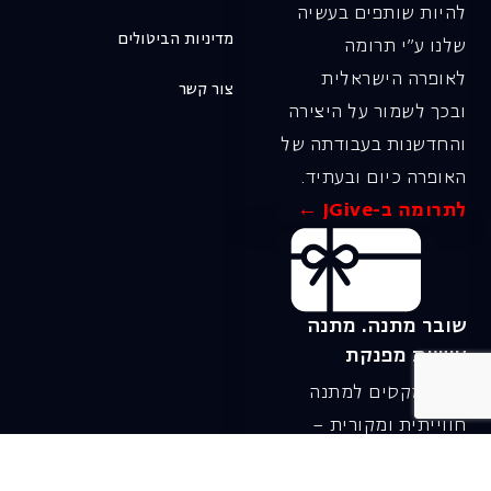
להיות שותפים בעשיה
מדיניות הביטולים
שלנו ע"י תרומה
לאופרה הישראלית
צור קשר
ובכך לשמור על היצירה
והחדשנות בעבודתה של
האופרה כיום ובעתיד.
לתרומה ב-JGive ←
שובר מתנה. מתנה
אישית מפנקת
רעיון מקסים למתנה
חווייתית ומקורית –
שובר מתנה למופעי