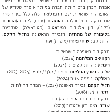
במלגות קרן התרבות אמריקה-ישראל ובמלגת אלי ליאון.
אפרת הכהן ברם היתה חברה במיתר אופרה סטודיו של
האופרה הישראלית שם הרפרטואר שלה כלל בין השאר
את רבקה, רחל ובלהה ב
אמהות
(זבה), ליזה ב
סהרורית
(בליני), דון אלטדור ב
פיראטים
(סטוראצ'ה), סנדרינה
ב
סיפורה של מתחזה
, הגבירה הראשונה ב
חליל הקסם
,
הרוזנת ב
נישואי פיגרו
(מוצרט) ועוד.
תפקידיה באופרה הישראלית:
רקוויאם המלחמה
(2024)
ריגולטו
: הרוזנת צ'פרנו (2024)
אליסה בארץ הפלאות
: ציפור / קלף / סמיל (2023-2024)
רוסלקה
: נימפה שניה (2024)
חליל הקסם
: גבירה ראשונה (2023) – הפקה קהילתית
ורתר
: קטשן (2018)
תפקידיה במיתר אופרה סטודיו:
שודדי הים
: דון אלטדור (2019)