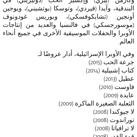
وكارمن
(بيزي)
وإكسير الحب
(دونيزيتي) في
البندقية،
وآيدا
(فيردي)،
وتوسكا
(بوتشيني)،
ويوجين
أونجين
(تشايكوفسكي)،
وبوريس غودونوف
(موسورجسكي) في فالنسيا والعديد من إنتاجات
الأوبرا والحفلات الموسيقية الأخرى في جميع أنحاء
العالم.
وفي الأوبرا الإسرائيلية، أدار عروضًا لـ:
جرعة الحب
(2015)
كتاب إشبيلية
(2014)
عطيل
(2013)
فاوست
(2010)
عايدة
(2009)
الثعلبة الصغيرة الماكرة
(2009)
لا جيوكندا
(2008)
توراندوت
(2008)
لا ترافياتا
(2008)
قوة القدر
(2008)