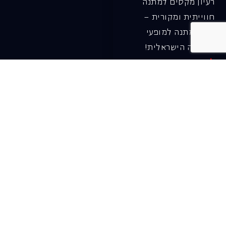
רעיון מקסים למתנה
חווייתית ומקורית –
שובר מתנה למופעי
האופרה הישראלית!
לפרטים ורכישה ←
בית האופרה ע״ש שלמה
להט (צ׳יץ׳)
שד׳ שאול המלך 19, תל-אביב
טל׳ מחלקת מנויים וקופה
03-6927777
דוא"ל מחלקת מנויים:
menuim@israelopera.org.il
דברו איתנו ב-
Whatsapp!