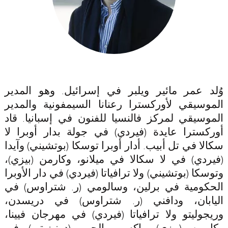
وُلد عمر مائير ويلبر في إسرائيل. وهو المدير
الموسيقي لأوركسترا رعنانا السيمفونية والمدير
الموسيقي لمركز فالنسيا للفنون في إسبانيا. قاد
أوركسترا عايدة
(فيردي) في جولة بدار أوبرا لا
سكالا في تل أبيب. أدار
أوبرا توسكا
(بوتشيني)
وآيدا
(فيردي) في لا سكالا في ميلانو،
وكارمن
(بيزي)،
وتوسكا
(بوتشيني) ولا
ترافياتا
(فيردي) في دار الأوبرا
الحكومية في برلين،
وسالومي
(ر. شتراوس) في
اليابان،
ودافني
(ر. شتراوس) في دريسدن،
وريجوليتو
ولا
ترافياتا
(فيردي) في مهرجان فيينا،