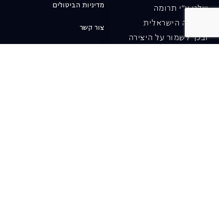
מדיניות הביטולים
שלנו ע"י תרומה
לאופרה הישראלית
צור קשר
ובכך לשמור על היצירה
והחדשנות בעבודתה של
האופרה כיום ובעתיד.
לתרומה ב-JGive ←
שובר מתנה. מתנה
אישית מפנקת
רעיון מקסים למתנה
חווייתית ומקורית –
שובר מתנה למופעי
האופרה הישראלית!