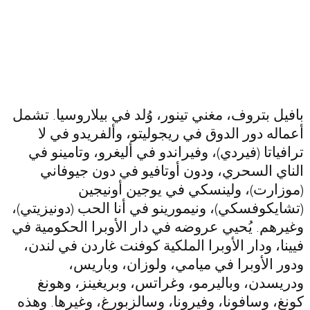
بافيل بتروف، مغني تينور، وُلد في بيلاروسيا. تشمل
أعماله دور الدوق في ريجوليتو، وألفريدو في لا
ترافياتا (فيردي)، وفيراندو في أليغرو، وتامينو في
الناي السحري، ودون أوتافيو في دون جيوفاني
(موزارت)، ولينسكي في يوجين أونيجين
(تشايكوفسكي)، ونيمورينو في أنا الحب (دونيزيتي)،
وغيرهم. يُحيي عروضه في دار الأوبرا الحكومية في
فيينا، ودار الأوبرا الملكية كوفنت غاردن في لندن،
ودور الأوبرا في ميامي، ولوزان، وباريس،
ودريسدن، وباليرمو، وغراتس، وبريغينز، وهونغ
كونغ، وسافونا، وفيرونا، وسالزبورغ، وغيرها. وهذه