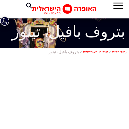
بتروف بافيل، تينور
بتروف بافيل
עמוד הבית
>
יוצרים ומשתתפים
>
بتروف بافيل، تينور