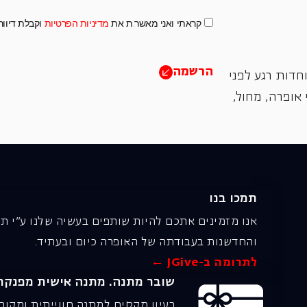
קראתי ואני מאשר.ת את
מדיניות הפרטיות
וקבלת דיוו
הרשמה
חדות רגע לפני
אופרה, ‏מחול,
תמכו בנו
אנו מזמינים אתכם להיות שותפים בעשיה שלנו ע"י ת
והחדשנות בעבודתה של האופרה כיום ובעתיד.
לתרומה ב-JGive ←
שובר מתנה. מתנה אישית מפנקת
רעיון מקסים למתנה חווייתית ומקור