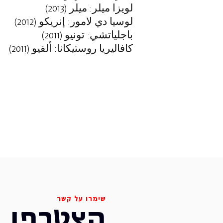
لويزا ميلر: ميلر (2013)
لوسيا دي لامور: إنريكو (2012)
باجلياتشي: تونيو (2011)
كافاليريا روستيكانا: ألفيو (2011)
שימרו על קשר
הצטרפו