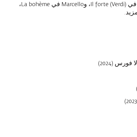
Un ballo maschera، ودون كارلو في Il forte (Verdi)، وMarcello في La bohème،
ورس (2024)