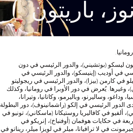
وز، باريتون
وز، باريتون
ومانيا.
ن ليسكو (بوتشيني)، والدور الرئيسي في دون
سي في أوديب (إينيسكو)، والدور الرئيسي في
يلو في كارمن (بيزا)، والدور الرئيسي في ريجوليتو
 وغيرها. يُعرض في دور الأوبرا في رومانيا، وكذلك
، وداغو، وساليرنو، وباليرمو، وكاتانيا، وتيرانا،
 أدى الدور الرئيسي في إلكو (راشمانينوف)، دور البطولة
 ألفيو في كافاليريا روستيكانا (ماسكاني)، تونيو في
لأربعة في حكايات هوفمان (أوفنباخ)، إنريكو في
يرمونت في لا ترافياتا، ميلر في لويزا ميلر، ريناتو في