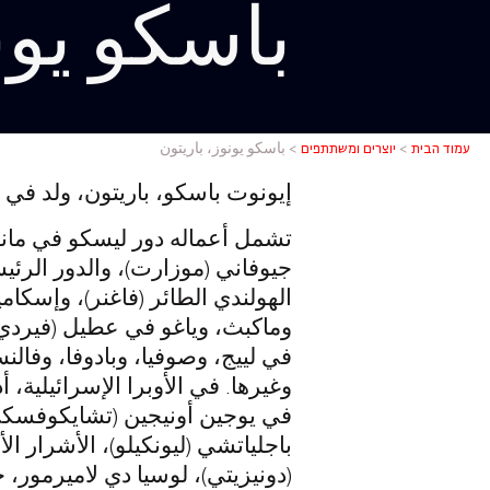
باسكو يون
باسكو يون
עמוד הבית
>
יוצרים ומשתתפים
>
باسكو يونوز، باريتون
إيونوت باسكو، باريتون، ولد في ر
تشمل أعماله دور ليسكو في مانو
جيوفاني (موزارت)، والدور الرئي
الهولندي الطائر (فاغنر)، وإسكام
وماكبث، وياغو في عطيل (فيردي)،
في لييج، وصوفيا، وبادوفا، وفالنسيا
وغيرها. في الأوبرا الإسرائيلية،
في يوجين أونيجين (تشايكوفسكي)،
باجلياتشي (ليونكيلو)، الأشرار ا
(دونيزيتي)، لوسيا دي لاميرمور، ج