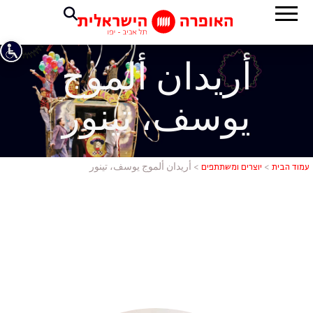
أريدان ألموج
يوسف، تينور
أريدان ألم
עמוד הבית
>
יוצרים ומשתתפים
>
أريدان ألموج يوسف، تينور