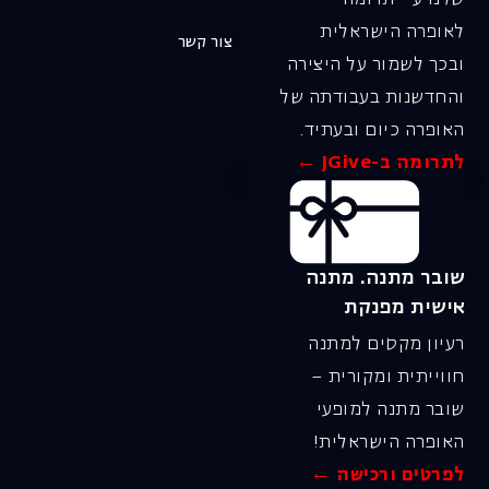
לאופרה הישראלית
צור קשר
ובכך לשמור על היצירה
והחדשנות בעבודתה של
האופרה כיום ובעתיד.
לתרומה ב-JGive ←
שובר מתנה. מתנה
אישית מפנקת
רעיון מקסים למתנה
חווייתית ומקורית –
שובר מתנה למופעי
האופרה הישראלית!
לפרטים ורכישה ←