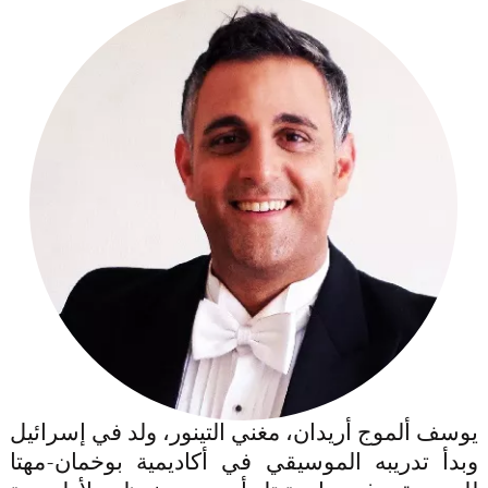
يوسف ألموج أريدان، مغني التينور، ولد في إسرائيل
وبدأ تدريبه الموسيقي في أكاديمية بوخمان-مهتا