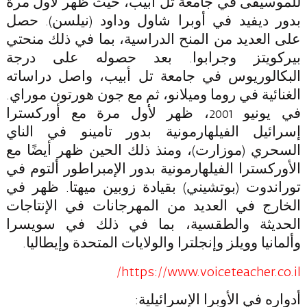
للموسيقى في جامعة تل أبيب، حيث ظهر لأول مرة
بدور ديفيد في أوبرا
شاول وداود
(نيلسن). حصل
على العديد من المنح الدراسية، بما في ذلك منحتي
بيركويتز وجرابوا. بعد حصوله على درجة
البكالوريوس في جامعة تل أبيب، واصل دراساته
الغنائية في روما وميلانو، ثم مع جون هورتون موراي.
في يونيو 2001، ظهر لأول مرة مع أوركسترا
إسرائيل الفيلهارمونية بدور تامينو في
الناي
السحري
(موزارت)، ومنذ ذلك الحين ظهر أيضًا مع
الأوركسترا الفيلهارمونية بدور الإمبراطور ألتوم في
توراندوت
(بوتشيني) بقيادة زوبين ميهتا. ظهر في
الخارج في العديد من المهرجانات في الإنتاجات
الحديثة والطقسية، بما في ذلك في سويسرا
وألمانيا وويلز وإنجلترا والولايات المتحدة وإيطاليا.
https://www.voiceteacher.co.il/
أدواره في الأوبرا الإسرائيلية: