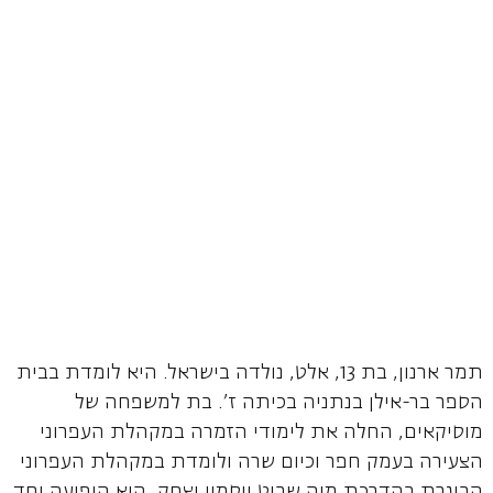
תמר ארנון, בת 13, אלט, נולדה בישראל. היא לומדת בבית
הספר בר-אילן בנתניה בכיתה ז'. בת למשפחה של
מוסיקאים, החלה את לימודי הזמרה במקהלת העפרוני
הצעירה בעמק חפר וכיום שרה ולומדת במקהלת העפרוני
הבוגרת בהדרכת מיה שביט ויסמין יצחק. היא הופיעה יחד