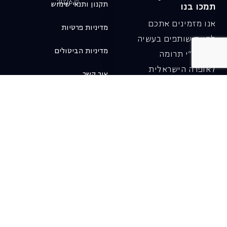
© 2026
תקנון ותנאי שימוש
תמכו בנו
אנו מזמינים אתכם
מדיניות פרטיות
להיות שותפים בעשיה
מדיניות הביטולים
שלנו ע"י תרומה
לאופרה הישראלית
צור קשר
ובכך לשמור על היצירה
והחדשנות בעבודתה של
האופרה כיום ובעתיד.
לתרומה ב-JGive ←
שובר מתנה. מתנה
אישית מפנקת
רעיון מקסים למתנה