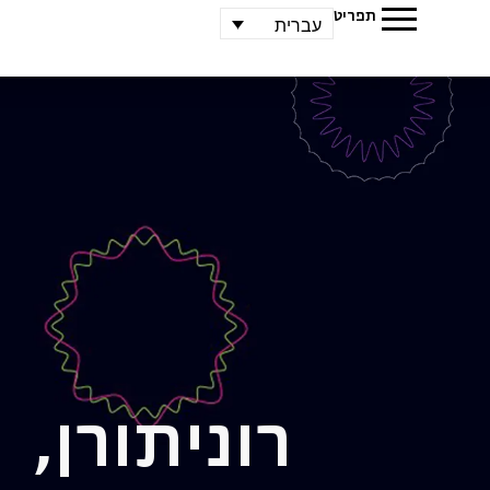
תפריט
עברית
רוני
תורן,