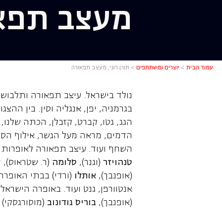
מעצב תפא
תורן רוני
עמוד הבית
>
יוצרים ומשתתפים
>
תורן רוני, מעצב תפאורה
נולד בישראל. עיצב תפאורה ותלבוש
בגרמניה, יפן, אנגליה וסין. בין ההצג
הגג, גטו, קברט, קזבלן, הכתה שלנו,
הדמים, מראה מעל הגשר, אילוף הסו
השחף ועוד. עיצב תפאורה לאופרות
טנהויזר
(וגנר),
סלומה
(ר. שטראוס),
ק
(אופנבך),
אותלו
(ורדי) בבתי האופרה 
אנטוורפן, גנט ועוד. באופרה הישרא
(אופנבך),
בוריס גודונוב
(מוסורגסקי) ו