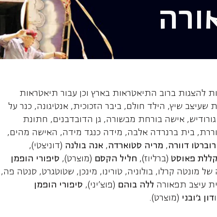
ורה
, מעצב תפאורה
ות להצגות ברוב התיאטראות בארץ וכן עבור תיאטראות
ות שעיצב שיץ, הילד חולם, ביבר הזכוכית, אנטיגונה, כנר על
 גורודיש, אישה בורחת מבשורה, גן הדובדבנים, חתונת
ררת, בית ברנרדה אלבה, מידה כנגד מידה, האישה מהים,
רוברטו דוורה
,
מריה סטוארדה
,
אנה בולנה
(דוניצטי),
ללת פאוסט
(ברליוז),
חליל הקסם
(מוצרט),
סיפורי הופמן
של מונטה קרלו, בולוניה, טורינו, מינכן, שטוטגרט, סנטה פה,
לית עיצב תפאורה
ללה בוהם
(פוצ'יני),
סיפורי הופמן
דון ג'ובני
(מוצרט).