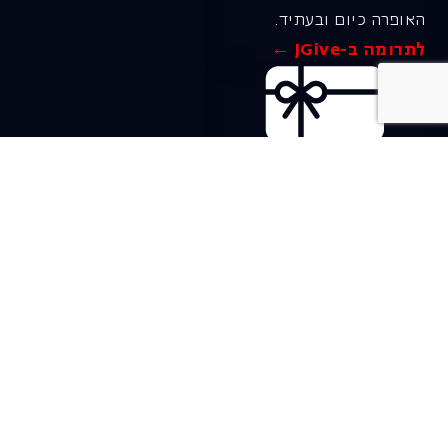
האופרה כיום ובעתיד.
לתרומה ב-JGive ←
שובר מתנה. מתנה
אישית מפנקת
רעיון מקסים למתנה
חווייתית ומקורית –
שובר מתנה למופעי
האופרה הישראלית!
לפרטים ורכישה ←
בית האופרה ע״ש שלמה
להט (צ׳יץ׳)
שד׳ שאול המלך 19, תל-אביב