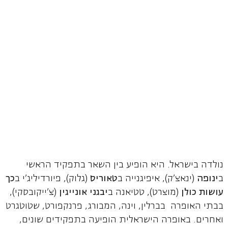
נולדה בישראל. היא הופיע בין השאר בתפקיד הראשי
ב
ינופה
(ינאצ'ק), איפיגנייה ב
טאוריס
(גלוק), פיורדיליג'י ב
כך
עושות כולן
(מוצרט), טטיאנה ב
יבגני אונייגין
(צ'ייקובסקי),
בבתי האופרה בברלין, וינה, המבורג, פרנקפורט, שטוטגרט
ואחרים. באופרה הישראלית הופיעה בתפקידים שונים,