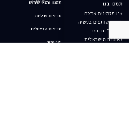
© 2026
תקנון ותנאי שימוש
תמכו בנו
אנו מזמינים אתכם
מדיניות פרטיות
להיות שותפים בעשיה
מדיניות הביטולים
שלנו ע"י תרומה
לאופרה הישראלית
צור קשר
ובכך לשמור על היצירה
והחדשנות בעבודתה של
האופרה כיום ובעתיד.
לתרומה ב-JGive ←
שובר מתנה. מתנה
אישית מפנקת
רעיון מקסים למתנה