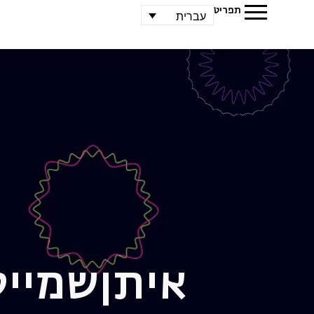
תפריט
עברית
איתן
שמייס