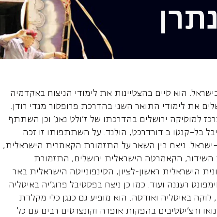
תרן
תן, מנצח ופסנתר
בישראל. הוא סיים בהצטיינות את לימודי הניצוח באקדמיה
לים את לימודי התואר השני בהדרכת פרופסור מנדי רודן.
כז למוסיקה ירושלים בהדרכתו של ז'ולט נאג' וכן השתתף
יבל בל–קנטו ב דורדרכט, הולנד. על השתתפותו זו זכה
שראל. ניצח בין השאר על התזמורת הקאמרית הישראלית,
 השידור, הקאמרטה הישראלית ירושלים, התזמורת
ית הישראלית ראשון-לציון, הסינפונייטה הישראלית באר
ונט רעננה ועוד. כמו כן ניצח בפסטיבל פרוג'יה באיטליה
, לוקה באיטליה ואודסה. הוא מופיע גם כנגן כלי מקלדת
ואו ורצ'יטטיבים בהפקות אופרה וקונצרטים רבים עם כל