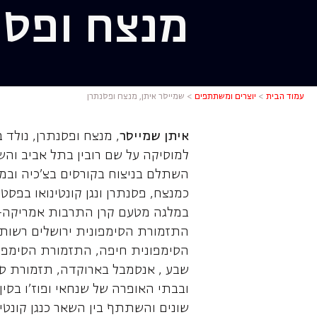
מנצח ופסנ
שמייסר אי
עמוד הבית
>
יוצרים ומשתתפים
>
שמייסר איתן, מנצח ופסנתרן
איתן שמייסר
, מנצח ופסנתרן, נולד 
למוסיקה על שם רובין בתל אביב והש
השתלם בניצוח בקורסים בצ'כיה ובמר
כמנצח, פסנתרן ונגן קונטינואו בפסט
במלגה מטעם קרן התרבות אמריקה–י
התזמורת הסימפונית ירושלים רשות
הסימפונית חיפה, התזמורת הסימפונ
שבע , אנסמבל בארוקדה, תזמורת סימפ
ובבתי האופרה של שנחאי ופוז'ו בסין
שונים והשתתף בין השאר כנגן קונטינ