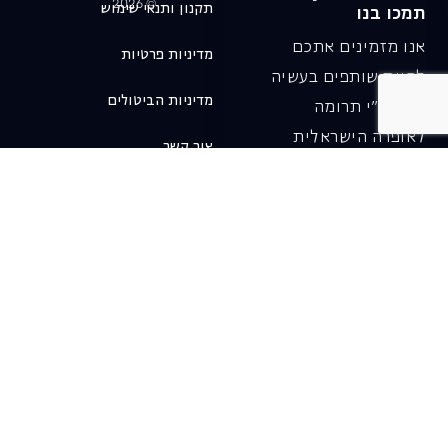
© 2026
תקנון ותנאי שימוש
תמכו בנו
אנו מזמינים אתכם
מדיניות פרטיות
להיות שותפים בעשיה
מדיניות הביטולים
שלנו ע"י תרומה
לאופרה הישראלית
צור קשר
ובכך לשמור על היצירה
והחדשנות בעבודתה של
האופרה כיום ובעתיד.
לתרומה ב-JGive ←
שובר מתנה. מתנה
אישית מפנקת
רעיון מקסים למתנה