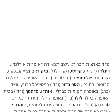
נולד בארצות הברית. עיצב תפאורה לאופרות אורלנדו,
רינלדו
(הנדל),
קליסטו
(קוואלרי),
פיק דאם
(צ'ייקובסקי),
הכתרתה של פופאה
(מונטוורדי) בבית האופרה הממלכתי
הבווארי במינכן,
הטרובדור
(ורדי) בפסטיבל ברגנץ, ווצק
(ברג), באופרה הקומית בברלין,
אותלו, פלסטף
(ורדי) בבית
האופרה בקלן,
לולו
(ברג) באופרה הלאומית האנגלית,
טורנדוט
(פוצ'יני) באופרה הוולשית הלאומית,
לוהנגרין
(וגנר) באופרה של פריס והפקות אופרה רבות אחרות.