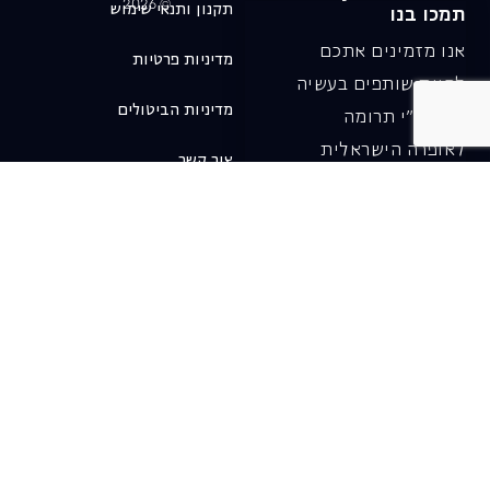
© 2026
תקנון ותנאי שימוש
תמכו בנו
אנו מזמינים אתכם
מדיניות פרטיות
להיות שותפים בעשיה
מדיניות הביטולים
שלנו ע"י תרומה
לאופרה הישראלית
צור קשר
ובכך לשמור על היצירה
והחדשנות בעבודתה של
האופרה כיום ובעתיד.
לתרומה ב-JGive ←
שובר מתנה. מתנה
אישית מפנקת
רעיון מקסים למתנה