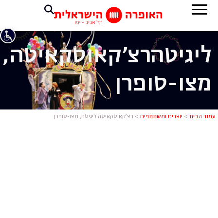
ליגיטה
רצ'קאוסקאיטה,
מצו-סופרן
רצ'קאוסקאיט
עמוד הבית
>
יוצרים ומשתתפים
>
רצ’קאוסקאיטה ליגיטה, מצו-סופרן