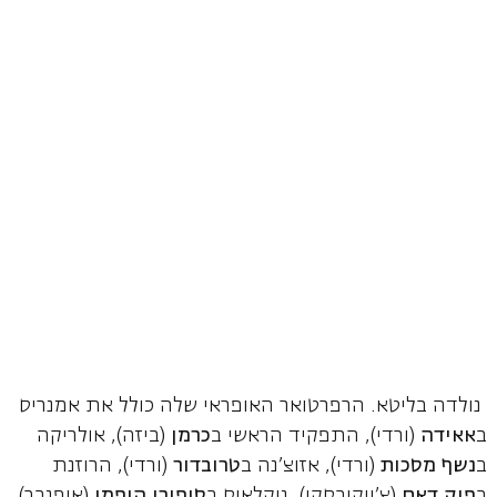
נולדה בליטא. הרפרטואר האופראי שלה כולל את אמנריס
ב
אאידה
(ורדי), התפקיד הראשי ב
כרמן
(ביזה), אולריקה
ב
נשף
מסכות
(ורדי), אזוצ'נה ב
טרובדור
(ורדי), הרוזנת
ב
פיק דאם
(צ'ייקובסקי), ניקלאוס ב
סיפורי
הופמן
(אופנבך),