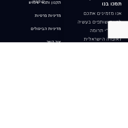
© 2026
תקנון ותנאי שימוש
תמכו בנו
אנו מזמינים אתכם
מדיניות פרטיות
להיות שותפים בעשיה
מדיניות הביטולים
שלנו ע"י תרומה
לאופרה הישראלית
צור קשר
ובכך לשמור על היצירה
והחדשנות בעבודתה של
האופרה כיום ובעתיד.
לתרומה ב-JGive ←
שובר מתנה. מתנה
אישית מפנקת
רעיון מקסים למתנה