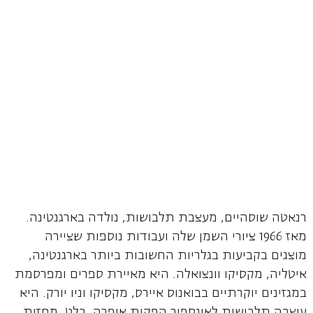
רנאטה שוסהיים, מעצבת תלבושות, נולדה בארגנטינה.
מאז 1966 ציורי השמן שלה ועבודות נוספות שציירה
מוצגים בקביעות בגלריות החשובות ביותר בארגנטינה,
איטליה, מקסיקו וונצואלה. היא מאיירת ספרים ומפרסמת
במגזינים יוקרתיים בבואנוס איירס, מקסיקו וניו יורק. היא
עיצבה תלבושות לאינספור הפקות אופרה, בלט, מחזות