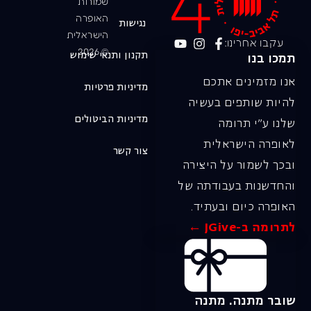
שמורות
האופרה
נגישות
הישראלית
עקבו אחרינו:
© 2026
תקנון ותנאי שימוש
תמכו בנו
אנו מזמינים אתכם
מדיניות פרטיות
להיות שותפים בעשיה
מדיניות הביטולים
שלנו ע"י תרומה
לאופרה הישראלית
צור קשר
ובכך לשמור על היצירה
והחדשנות בעבודתה של
האופרה כיום ובעתיד.
לתרומה ב-JGive ←
שובר מתנה. מתנה