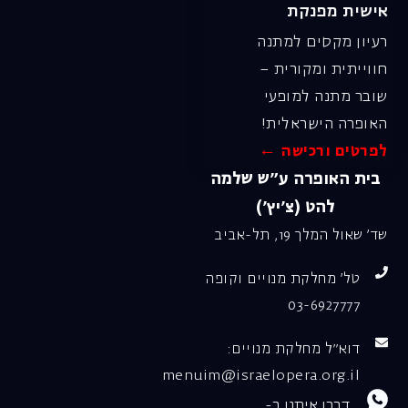
אישית מפנקת
רעיון מקסים למתנה
חווייתית ומקורית –
שובר מתנה למופעי
האופרה הישראלית!
לפרטים ורכישה ←
בית האופרה ע״ש שלמה
להט (צ׳יץ׳)
שד׳ שאול המלך 19, תל-אביב
טל׳ מחלקת מנויים וקופה
03-6927777
דוא"ל מחלקת מנויים:
menuim@israelopera.org.il
דברו איתנו ב-