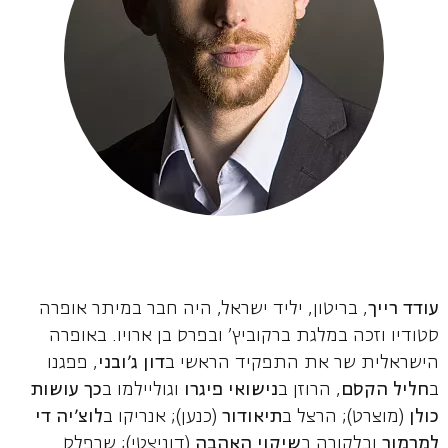
עודד רייך
, בריטון, יליד ישראל, היה חבר במיתר אופרה
סטודיו וזכה במלגת ברקוביץ’ ובפרס בן ארויו. באופרה
הישראלית שר את התפקיד הראשי ב
דון ג׳ובני
, פפגנו
ב
חליל הקסם
, הרוזן ב
נישואי פיגרו
וגוליילמו ב
כך עושות
כולן
(מוצרט); הרצל ב
תיאודור
(כנען); אנריקו ב
לוצ׳יה די
למרמור
ובלקורה ב
שיקוי האהבה
(דוניצטי); שרפלס