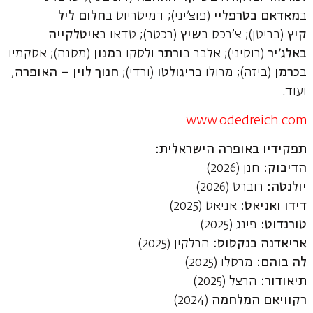
ב
מאדאם בטרפליי
(פוצ׳יני); דמיטריוס ב
חלום ליל
קיץ
(בריטן); צ’רכס ב
שיץ
(רכטר); טדאו ב
איטלקייה
באלג׳יר
(רוסיני); אלבר ב
ורתר
ולסקו ב
מנון
(מסנה); אסקמיו
ב
כרמן
(ביזה); מרולו ב
ריגולטו
(ורדי);
חנוך לוין – האופרה
,
ועוד.
www.odedreich.com
תפקידיו באופרה הישראלית:
הדיבוק:
חנן (2026)
יולנטה:
רוברט (2026)
דידו ואניאס:
אניאס (2025)
טורנדוט:
פינג (2025)
אריאדנה בנקסוס:
הרלקין (2025)
לה בוהם:
מרסלו (2025)
תיאודור
:
הרצל (2025)
רקוויאם המלחמה
(2024)