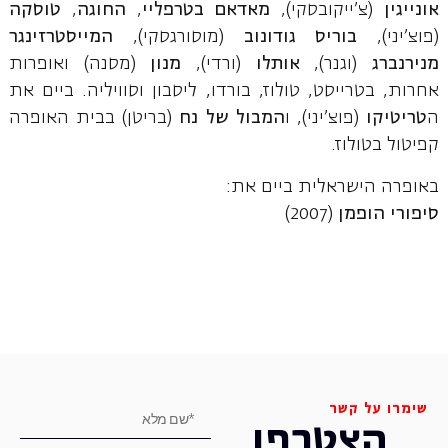
אונייגין
(צ'ייקובסקי),
מאדאם בטרפליי
,
החוגה
,
טוסקה
(פוצ'יני),
בוריס גודונוב
(מוסורגסקי),
המייסטרזינגר
מנירנברג
(וגנר),
אותלו
(ורדי),
מנון
(מסנה) ואופרות
אחרות, בטרייסט, טולוז, בורדו, ליסבון וסוויליה. ביים את
ה
טריטיקו
(פוצ'יני), ו
המבול של נח
(בריטן) בבית האופרה
קפיטול בטולוז.
באופרה הישראלית ביים את:
סיפורי הופמן
(2007)
שימרו על קשר
הצטרפו