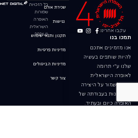
כל הזכויות
שכירת אולם
שמורות
האופרה
נגישות
הישראלית
עקבו אחרינו:
© 2026
תקנון ותנאי שימוש
תמכו בנו
אנו מזמינים אתכם
מדיניות פרטיות
להיות שותפים בעשיה
מדיניות הביטולים
שלנו ע"י תרומה
לאופרה הישראלית
צור קשר
ובכך לשמור על היצירה
והחדשנות בעבודתה של
האופרה כיום ובעתיד.
לתרומה ב-JGive ←