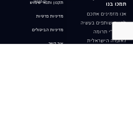
© 2026
תקנון ותנאי שימוש
תמכו בנו
אנו מזמינים אתכם
מדיניות פרטיות
להיות שותפים בעשיה
מדיניות הביטולים
שלנו ע"י תרומה
לאופרה הישראלית
צור קשר
ובכך לשמור על היצירה
והחדשנות בעבודתה של
האופרה כיום ובעתיד.
לתרומה ב-JGive ←
שובר מתנה. מתנה
אישית מפנקת
רעיון מקסים למתנה