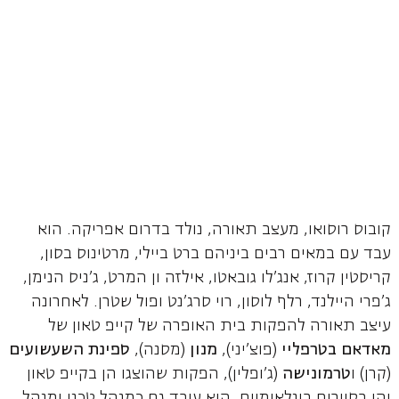
קובוס רוסואו, מעצב תאורה, נולד בדרום אפריקה. הוא
עבד עם במאים רבים ביניהם ברט ביילי, מרטינוס בסון,
קריסטין קרוז, אנג'לו גובאטו, אילזה ון המרט, ג'ניס הנימן,
ג'פרי היילנד, רלף לוסון, רוי סרג'נט ופול שטרן. לאחרונה
עיצב תאורה להפקות בית האופרה של קייפ טאון של
מאדאם בטרפליי
(פוצ'יני),
מנון
(מסנה),
ספינת השעשועים
(קרן) ו
טרמונישה
(ג'ופלין), הפקות שהוצגו הן בקייפ טאון
והן בסיורים בינלאומיים. הוא עובד גם כמנהל טכני ומנהל