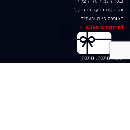
ובכך לשמור על היצירה
והחדשנות בעבודתה של
האופרה כיום ובעתיד.
לתרומה ב-JGive ←
שובר מתנה. מתנה
אישית מפנקת
רעיון מקסים למתנה
חווייתית ומקורית –
שובר מתנה למופעי
האופרה הישראלית!
לפרטים ורכישה ←
בית האופרה ע״ש שלמה
להט (צ׳יץ׳)