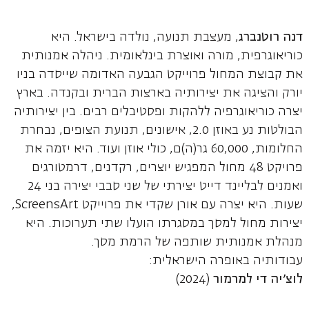
דנה רוטנברג
, מעצבת תנועה, נולדה בישראל. היא
כוריאוגרפית, מורה ואוצרת בינלאומית. ניהלה אמנותית
את קבוצת המחול פרוייקט הגבעה האדומה שייסדה בניו
יורק והציגה את יצירותיה בארצות הברית ובקנדה. בארץ
יצרה כוריאוגרפיה ללהקות ופסטיבלים רבים. בין יצירותיה
הבולטות נע באוזן 2.0, אישונים, תנועת הצופים, נבחרת
החלומות, 60,000 גר(ה)ם, כולי אוזן ועוד. היא יזמה את
פרויקט 48 מחול המפגיש יוצרים, רקדנים, דרמטורגים
ואמנים לבליינד דייט יצירתי של שני סבבי יצירה בני 24
שעות. היא יצרה עם אורן שקדי את פרוייקט ScreensArt,
יצירות מחול למסך במסגרתו הועלו שתי תערוכות. היא
מנהלת אמנותית שותפה של הרמת מסך.
עבודותיה באופרה הישראלית:
לוצ'יה די למרמור
(2024)