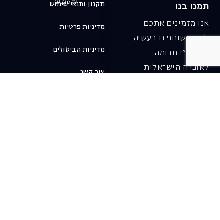
© 2026
תקנון ותנאי שימוש
תמכו בנו
אנו מזמינים אתכם
מדיניות פרטיות
להיות שותפים בעשיה
מדיניות הביטולים
שלנו ע"י תרומה
לאופרה הישראלית
צור קשר
ובכך לשמור על היצירה
והחדשנות בעבודתה של
האופרה כיום ובעתיד.
לתרומה ב-JGive ←
שובר מתנה. מתנה
אישית מפנקת
רעיון מקסים למתנה