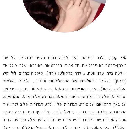
טלי קצף
, נולדה בישראל. היא למדה בבית הספר למוסיקה על שם
בוכמן-מהטה באוניברסיטת תל אביב. הרפרטואר האופראי שלה כולל את
ויולטה ב
לה טרוויאטה
, ג'ילדה ב
ריגולטו
(ורדי), טיטניה ב
חלום ליל קיץ
(בריטן), בלאנש ב
דיאלוגים של הכרמליטיות
(פולנק), ולנסיין ב
אלמנה
העליזה
(להאר), נאייד ב
אריאדנה בנקסוס
(ר. שטראוס) ועוד. הרפרטואר
הקונצרטי שלה כולל את
הרקויאם
ו
המיסה הגדולה
של מוצרט,
המגניפיקט
של באך,
הרקויאם
של פורה,
הגלוריה
של ויולדי,
הגלוריה
של פולנק ועוד.
היא זכתה במלגות בסר, ברקבויץ' ואלי ליאון. טלי קצף היתה חברה במיתר
אופרה סטודיו של האופרה הישראלית שם הרפרטואר שלה כלל את אדלה
ב
עטלף
(י. שטראוס), גרטל, פיית החול ופיית הטל ב
הנזל וגרטל
(הומפרדינק),