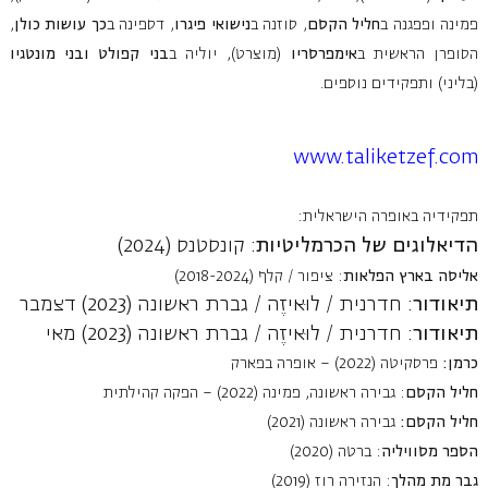
פמינה ופפגנה ב
חליל הקסם
, סוזנה ב
נישואי פיגרו
, דספינה ב
כך עושות כולן
,
הסופרן הראשית ב
אימפרסריו
(מוצרט), יוליה ב
בני קפולט ובני מונטגיו
(בליני) ותפקידים נוספים.
www.taliketzef.com
תפקידיה באופרה הישראלית:
הדיאלוגים של הכרמליטיות
: קונסטנס (2024)
אליסה בארץ הפלאות
: ציפור / קלף (2018-2024)
תיאודור
: חדרנית / לוּאיזֶה / גברת ראשונה (2023) דצמבר
תיאודור
: חדרנית / לוּאיזֶה / גברת ראשונה (2023) מאי
כרמן:
פרסקיטה (2022) – אופרה בפארק
חליל הקסם
: גבירה ראשונה, פמינה (2022) – הפקה קהילתית
חליל הקסם:
גבירה ראשונה (2021)
הספר מסוויליה
: ברטה (2020)
גבר מת מהלך
: הנזירה רוז (2019)