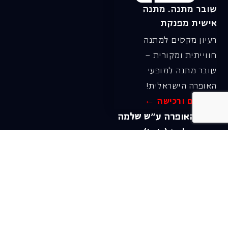
שובר מתנה. מתנה
אישית מפנקת
רעיון מקסים למתנה
חווייתית ומקורית –
שובר מתנה למופעי
האופרה הישראלית!
לפרטים ורכישה ←
בית האופרה ע״ש שלמה
להט (צ׳יץ׳)
שד׳ שאול המלך 19, תל-אביב
טל׳ מחלקת מנויים וקופה
03-6927777
דוא"ל מחלקת מנויים:
menuim@israelopera.org.il