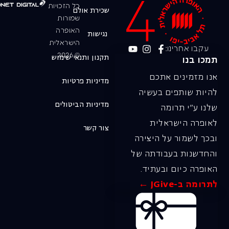
כל הזכויות
שכירת אולם
שמורות
האופרה
נגישות
הישראלית
עקבו אחרינו:
© 2026
תקנון ותנאי שימוש
תמכו בנו
אנו מזמינים אתכם
מדיניות פרטיות
להיות שותפים בעשיה
מדיניות הביטולים
שלנו ע"י תרומה
לאופרה הישראלית
צור קשר
ובכך לשמור על היצירה
והחדשנות בעבודתה של
האופרה כיום ובעתיד.
לתרומה ב-JGive ←