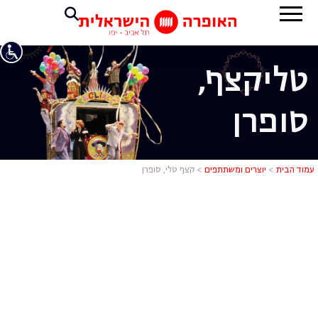
טלי
קצף,
סופרן
קצף טלי, סו
עמוד הבית
>
יוצרים ומשתתפים
>
קצף טלי, סופרן