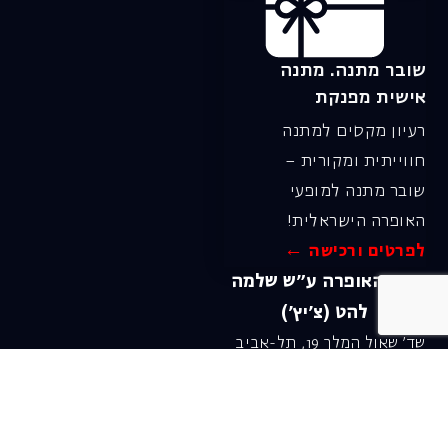
שובר מתנה. מתנה
אישית מפנקת
רעיון מקסים למתנה
חווייתית ומקורית –
שובר מתנה למופעי
האופרה הישראלית!
לפרטים ורכישה ←
בית האופרה ע״ש שלמה
להט (צ׳יץ׳)
שד׳ שאול המלך 19, תל-אביב
טל׳ מחלקת מנויים וקופה
03-6927777