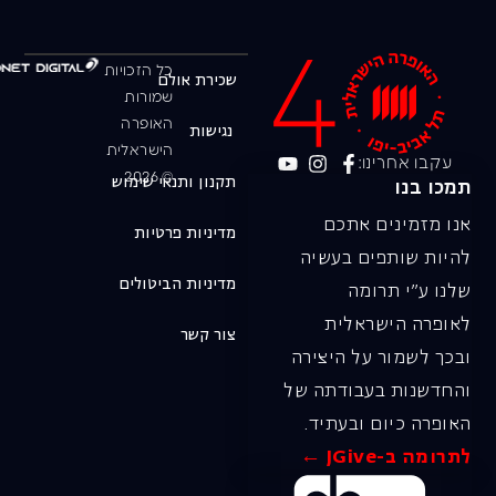
כל הזכויות
שכירת אולם
שמורות
האופרה
נגישות
הישראלית
עקבו אחרינו:
© 2026
תקנון ותנאי שימוש
תמכו בנו
אנו מזמינים אתכם
מדיניות פרטיות
להיות שותפים בעשיה
מדיניות הביטולים
שלנו ע"י תרומה
לאופרה הישראלית
צור קשר
ובכך לשמור על היצירה
והחדשנות בעבודתה של
האופרה כיום ובעתיד.
לתרומה ב-JGive ←