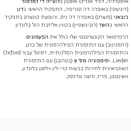
אוסטרליה; לורד אנריקו אשטון ב
לוצ'יה די למרמור
(דוניצטי) באופרה דה טנריפה, התפקיד הראשי ב
דון
ג'ובאני
(מוצרט) באופרה דה ניס, והופעת קונצרט בתפקיד
הראשי ב
השד
(רובינשטיין) בקווין אליזבת הול בלונדון.
הרפרטואר הקונצרטנטי שלו כולל את
הפעמונים
(רחמנינוב) עם התזמורת הפילהרמונית של ברגן
והתזמורת הפילהרמונית המלכותית, רסיטל עבור Oxford
Lieder, ו
סימפוניה מס' 9
(בטהובן) עם התזמורת
האוקראינית לחירות בניצוח קרי-לין וילסון בלונדון,
וושינגטון, פריז, ורשה וגדנסק.