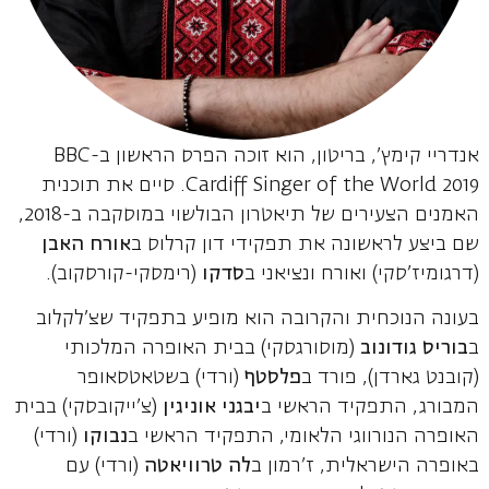
אנדריי קימץ', בריטון, הוא זוכה הפרס הראשון ב-BBC
Cardiff Singer of the World 2019. סיים את תוכנית
האמנים הצעירים של תיאטרון הבולשוי במוסקבה ב-2018,
שם ביצע לראשונה את תפקידי דון קרלוס ב
אורח האבן
(דרגומיז'סקי) ואורח ונציאני ב
סדקו
(רימסקי-קורסקוב).
בעונה הנוכחית והקרובה הוא מופיע בתפקיד שצ'לקלוב
ב
בוריס גודונוב
(מוסורגסקי) בבית האופרה המלכותי
(קובנט גארדן), פורד ב
פלסטף
(ורדי) בשטאטסאופר
המבורג, התפקיד הראשי ב
יבגני
אוניגין
(צ'ייקובסקי) בבית
האופרה הנורווגי הלאומי, התפקיד הראשי ב
נבוקו
(ורדי)
באופרה הישראלית, ז'רמון ב
לה טרוויאטה
(ורדי) עם