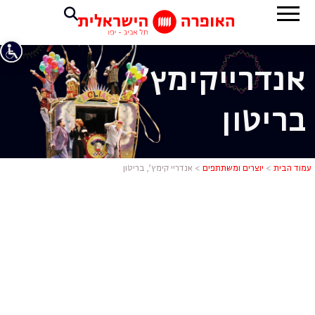
אנדריי
קימץ',
בריטון
אנדריי קימץ'
עמוד הבית
>
יוצרים ומשתתפים
>
אנדריי קימץ', בריטון