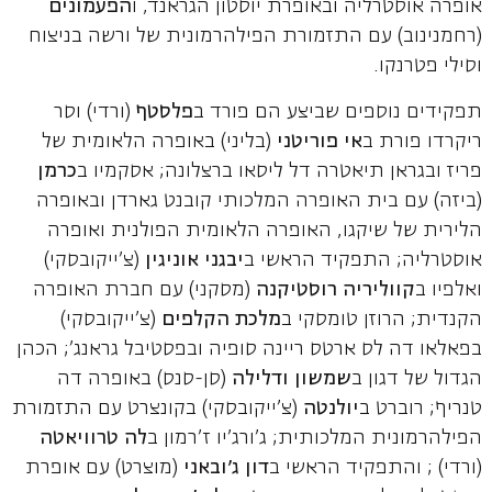
אופרה אוסטרליה ובאופרת יוסטון הגראנד, ו
הפעמונים
(רחמנינוב) עם התזמורת הפילהרמונית של ורשה בניצוח
וסילי פטרנקו.
תפקידים נוספים שביצע הם פורד ב
פלסטף
(ורדי) וסר
ריקרדו פורת ב
אי פוריטני
(בליני) באופרה הלאומית של
פריז ובגראן תיאטרה דל ליסאו ברצלונה; אסקמיו ב
כרמן
(ביזה) עם בית האופרה המלכותי קובנט גארדן ובאופרה
הלירית של שיקגו, האופרה הלאומית הפולנית ואופרה
אוסטרליה; התפקיד הראשי ב
יבגני
אוניגין
(צ'ייקובסקי)
ואלפיו ב
קווליריה רוסטיקנה
(מסקני) עם חברת האופרה
הקנדית; הרוזן טומסקי ב
מלכת הקלפים
(צ'ייקובסקי)
בפאלאו דה לס ארטס ריינה סופיה ובפסטיבל גראנג'; הכהן
הגדול של דגון ב
שמשון ודלילה
(סן-סנס) באופרה דה
טנריף; רוברט ב
יולנטה
(צ'ייקובסקי) בקונצרט עם התזמורת
הפילהרמונית המלכותית; ג'ורג'יו ז'רמון ב
לה טרוויאטה
(ורדי) ; והתפקיד הראשי ב
דון ג'ובאני
(מוצרט) עם אופרת