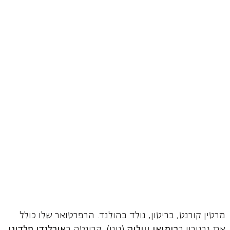
מרטין קורנט, בריטון, נולד בהולנד. הרפרטואר שלו כולל
את גרגוריו ב
רומיאו ויוליה
(גונו), קרונטה ב
אורלנדו פלדינו