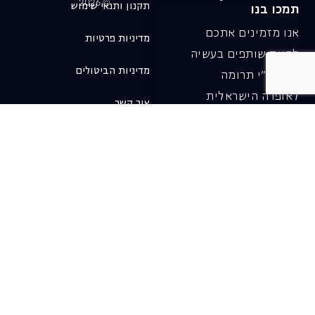
© 2026
תקנון ותנאי שימוש
תמכו בנו
אנו מזמינים אתכם
מדיניות פרטיות
להיות שותפים בעשיה
מדיניות הביטולים
שלנו ע"י תרומה
לאופרה הישראלית
צור קשר
ובכך לשמור על היצירה
והחדשנות בעבודתה של
האופרה כיום ובעתיד.
לתרומה ב-JGive ←
שובר מתנה. מתנה
אישית מפנקת
רעיון מקסים למתנה