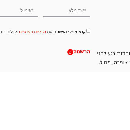
קראתי ואני מאשר.ת את
מדיניות הפרטיות
וקבלת דיוו
הרשמה
חדות רגע לפני
אופרה, ‏מחול,
תמכו בנו
אנו מזמינים אתכם להיות שותפים בעשיה שלנו ע"י ת
והחדשנות בעבודתה של האופרה כיום ובעתיד.