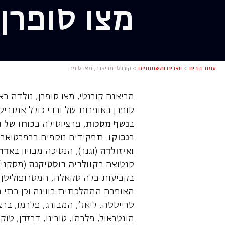
מצו סופרן
קורנטי מרי
עמוד הבית
>
יוצרים ומשתתפים
>
קורנטי מריאנה, מצו סופרן
מריאנה קורנטי, מצו סופרן, נולדה 
סופרן באופרות של ורדי כולל אמנריס
ב
נשף מסכות
, פרציוסילה ב
כוחו של ג
ב
נבוקו
. תפקידים נוספים ברפרטואר 
ואיזולדה
(וגנר), הנסיכה מבויון ב
אדרי
סנטוצה ב
קוולריה רוסטיקנה
(מסקני),
בקביעות בלה סקאלה, המטרופוליטן או
האופרה הממלכתית בווינה וכן בתי האו
טרייסטה, ליאז', המבורג, פלרמו, ברצל
מונטראול, פלרמו, טורינו, דרזדן, ט