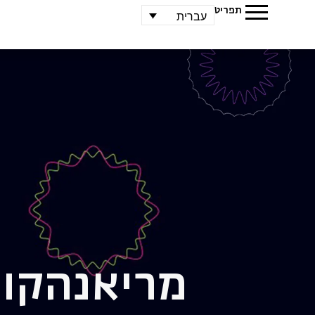
תפריט
עברית
מריאנה
קור