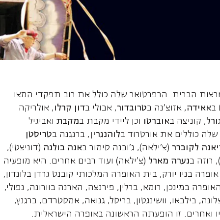
אנה, מצו סופרן
בארצות הברית. הרפרטואר שלה כולל את רוב תפקדי המצו
 ב
אאידה
, אזוצ'נה ב
טרובדור
, אבולי ב
דון קרלו
, אולריקה
ורל
, קוניצה ב
אוברטו
וכן ליידי מקבת ב
מקבת
ואביגיל
שלה כוללים את אורטרוד ב
לוהנגרין
, ברנגנה ב
טריסטן
אנה לקוברר
(צ'ילאה), ג'ובנה סימור ב
אנה בולנה
(דוניצטי),
 רוזה ב
נערה מארל
(צ'ילאה) ועוד רבים אחרים. היא מופעיה
פרה בניו יורק, בית האופרה המלכותי קובנט גרדן בלונדון,
פרה במינכן, רומא, ברלין, פירנצה, הארנה בוורונה, נפולי,
ונה, בילבאו, וושינגטון, בריסל, גנואה, אמסטרדם, ברגנץ,
וקיו ואחרים. זו הופעתה הראשונה באופרה הישראלית.