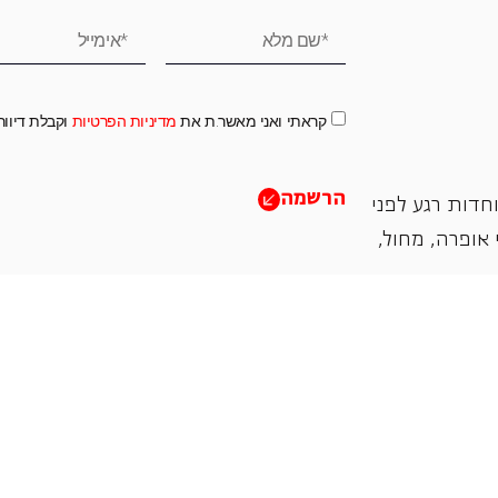
קראתי ואני מאשר.ת את
מדיניות הפרטיות
וקבלת דיוו
הרשמה
חדות רגע לפני
אופרה, ‏מחול,
תמכו בנו
אנו מזמינים אתכם להיות שותפים בעשיה שלנו ע"י ת
והחדשנות בעבודתה של האופרה כיום ובעתיד.