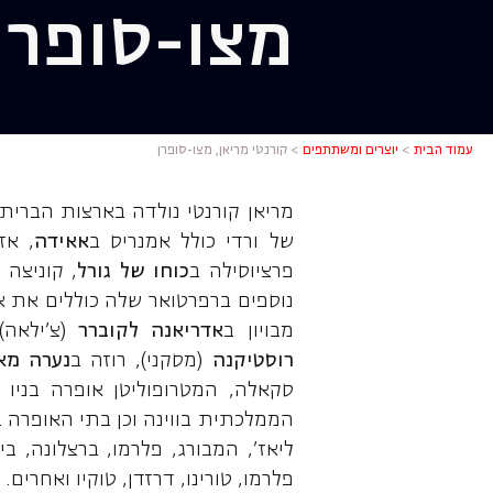
מצו-סופרן
קורנטי מרי
עמוד הבית
>
יוצרים ומשתתפים
>
קורנטי מריאן, מצו-סופרן
מריאן קורנטי נולדה בארצות הברית
של ורדי כולל אמנריס ב
אאידה
, אז
פרציוסילה ב
כוחו של גורל
, קוניצה 
נוספים ברפרטואר שלה כוללים את א
מבויון ב
אדריאנה לקוברר
(צ'ילאה),
רוסטיקנה
(מסקני), רוזה ב
נערה מא
סקאלה, המטרופוליטן אופרה בניו י
הממלכתית בווינה וכן בתי האופרה במי
ליאז', המבורג, פלרמו, ברצלונה, ביל
פלרמו, טורינו, דרזדן, טוקיו ואחרים.