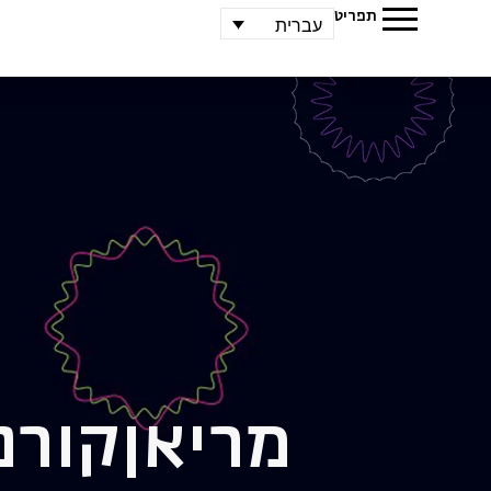
תפריט
עברית
מריאן
קורנ