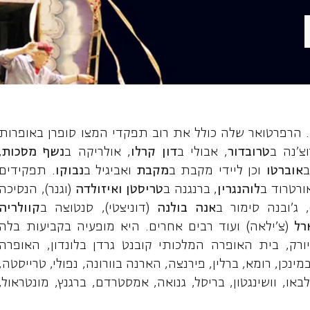
אן, מצו-סופרן
. הרפרטואר שלה כולל את רוב תפקדי המצו סופרן באופרות
וצ'נה ב
טרובדור
, אבולי ב
דון קרלו
, אולריקה ב
נשף מסכות
,
ב
אוברטו
וכן ליידי מקבת ב
מקבת
ואביגיל ב
נבוקו
. תפקידים
ורטרוד ב
לוהנגרין
, ברנגנה ב
טריסטן ואיזולדה
(וגנר), הנסיכה
 ג'ובנה סימור ב
אנה בולנה
(דוניצטי), סנטוצה ב
קוולריה
רל
(צ'ילאה) ועוד רבים אחרים. היא מופעיה בקביעות בלה
ורק, בית האופרה המלכותי קובנט גרדן בלונדון, האופרה
נכן, רומא, ברלין, פירנצה, הארנה בוורונה, נפולי, טרייסטה,
באו, וושינגטון, בריסל, גנואה, אמסטרדם, ברגנץ, מונטראול,