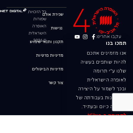
כל הזכויות
שכירת אולם
שמורות
האופרה
נגישות
הישראלית
עקבו אחרינו:
© 2026
תקנון ותנאי שימוש
תמכו בנו
אנו מזמינים אתכם
מדיניות פרטיות
להיות שותפים בעשיה
מדיניות הביטולים
שלנו ע"י תרומה
לאופרה הישראלית
צור קשר
ובכך לשמור על היצירה
והחדשנות בעבודתה של
האופרה כיום ובעתיד.
לתרומה ב-JGive ←