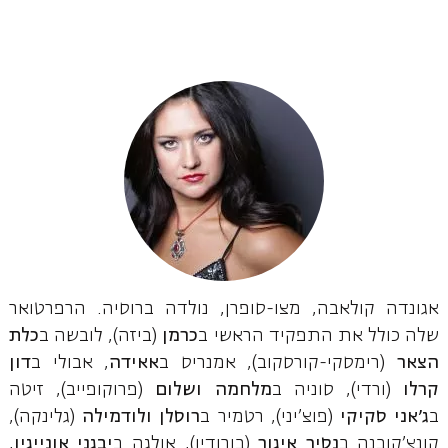
אגונדה קולאבה, מצו-סופרן, נולדה ברוסיה. הרפרטואר
שלה כולל את התפקיד הראשי ב
כרמן
(ביזה), לובשה ב
כלת
הצאר
(רימסקי-קורסקוב), אמנריס ב
אאידה
, אבולי ב
דון
קרלו
(ורדי), סוניה ב
מלחמה ושלום
(פרוקופייב), זיטה
ב
ג'אני סקיקי
(פוצ'יני), רטמיר ב
רוסלן ולודמילה
(גלינקה),
קונצ'קובנה ב
נסיך איגור
(בורודין), אולגה ב
יבגני אונייגין
,