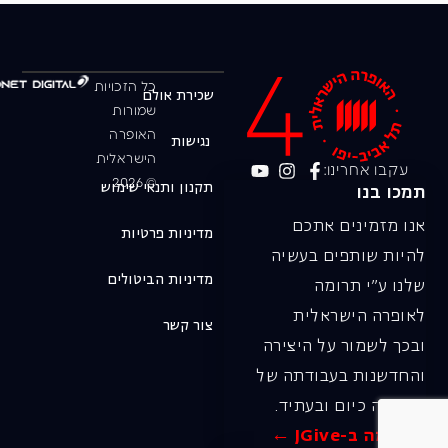
כל הזכויות
שכירת אולם
שמורות
האופרה
נגישות
הישראלית
עקבו אחרינו:
© 2026
תקנון ותנאי שימוש
תמכו בנו
אנו מזמינים אתכם
מדיניות פרטיות
להיות שותפים בעשיה
מדיניות הביטולים
שלנו ע"י תרומה
לאופרה הישראלית
צור קשר
ובכך לשמור על היצירה
והחדשנות בעבודתה של
האופרה כיום ובעתיד.
לתרומה ב-JGive ←