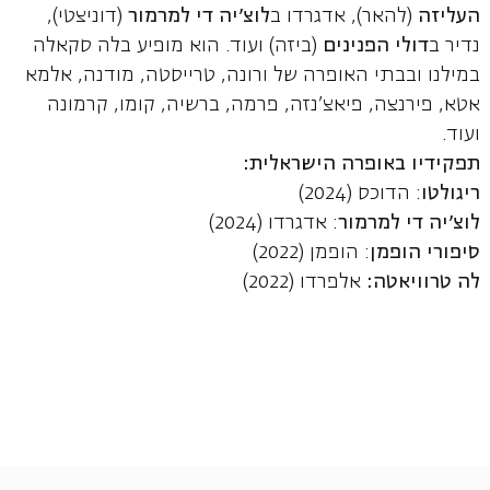
העליזה
(להאר), אדגרדו ב
לוצ'יה די למרמור
(דוניצטי),
נדיר ב
דולי הפנינים
(ביזה) ועוד. הוא מופיע בלה סקאלה
במילנו ובבתי האופרה של ורונה, טרייסטה, מודנה, אלמא
אטא, פירנצה, פיאצ'נזה, פרמה, ברשיה, קומו, קרמונה
ועוד.
תפקידיו באופרה הישראלית:
ריגולטו
: הדוכס (2024)
לוצ'יה די למרמור
: אדגרדו (2024)
סיפורי הופמן
: הופמן (2022)
לה טרוויאטה:
אלפרדו (2022)