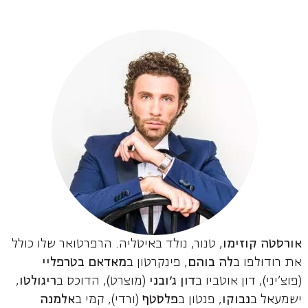
אורסטה קוזימו
, טנור, נולד באיטליה. הרפרטואר שלו כולל
את רודולפו ב
לה בוהם
, פינקרטון ב
מאדאם בטרפליי
(פוצ'יני), דון אוטביו ב
דון ג'ובני
(מוצרט), הדוכס ב
ריגולטו
,
ישמעאל ב
נבוקו
, פנטון ב
פלסטף
(ורדי), קמי ב
אלמנה