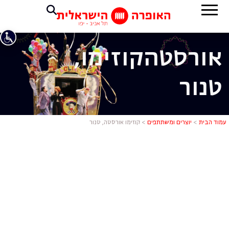
אורסטה
קוזימו,
טנור
קוזימו אורס
עמוד הבית
>
יוצרים ומשתתפים
>
קוזימו אורסטה, טנור