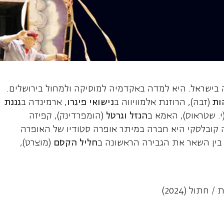
לומית לאה, סופר
דה בישראל. היא למדה באקדמיה למוסיקה ולמחול בירושלים.
ות
(זבה), הרוזנת אלמוויווה ב
נישואי פיגרו
, ארמינדה ב
גננת
י. שטראוס), האמא ב
הנזל וגרטל
(הומפרדינק), קפיזה
ה קובלסקי היא חברה במיתר אופרה סטודיו של האופרה
בין השאר את הגבירה הראשונה ב
חליל הקסם
(מוצרט),
חתול (2024)