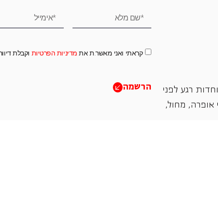
קראתי ואני מאשר.ת את
מדיניות הפרטיות
וקבלת דיוו
הרשמה
חדות רגע לפני
אופרה, ‏מחול,
תמכו בנו
אנו מזמינים אתכם להיות שותפים בעשיה שלנו ע"י ת
והחדשנות בעבודתה של האופרה כיום ובעתיד.