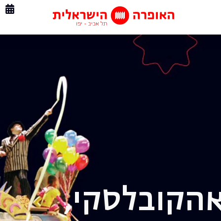
אה
קובלסקי,