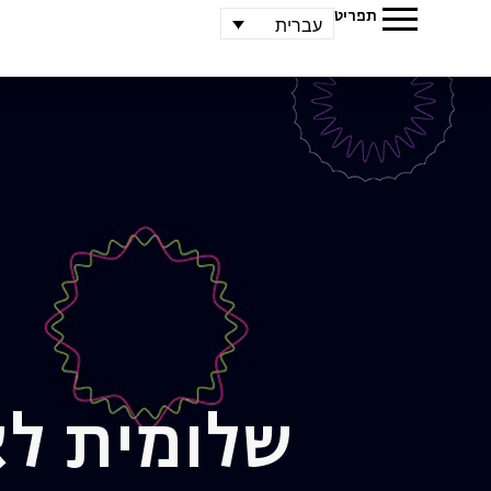
תפריט
עברית
שלומית ל