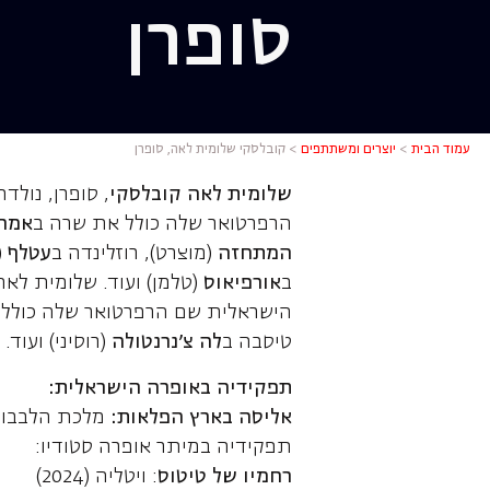
סופרן
קובלסקי ש
עמוד הבית
>
יוצרים ומשתתפים
>
קובלסקי שלומית לאה, סופרן
שלומית לאה קובלסקי
, סופרן, נול
הרפרטואר שלה כולל את שרה ב
אמה
המתחזה
(מוצרט), רוזלינדה ב
עטלף
(
ב
אורפיאוס
(טלמן) ועוד. שלומית לא
הישראלית שם הרפרטואר שלה כולל 
טיסבה ב
לה צ'נרנטולה
(רוסיני) ועוד.
תפקידיה באופרה הישראלית:
אליסה בארץ הפלאות:
מלכת הלבבות / 
תפקידיה במיתר אופרה סטודיו:
רחמיו של טיטוס
: ויטליה (2024)