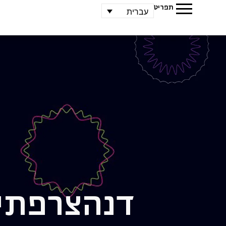
תפריט
עברית
דנה
צרפתי,