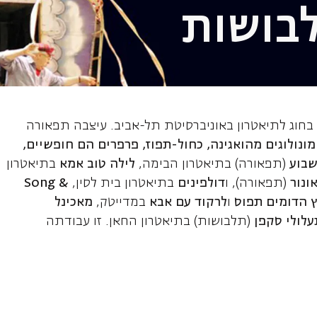
בושות
, מעצבת תלבוש
 בחוג לתיאטרון באוניברסיטת תל-אביב. עיצבה תפאורה
191, מונולוגים מהואגינה, כחול-תפוז, פרפרים הם חופשיים,
בוע
(תפאורה) בתיאטרון הבימה,
לילה טוב אמא
בתיאטרון
ונור
(תפאורה), ו
דולפינים
בתיאטרון בית לסין,
Song &
ץ הדומים תפוס
ו
לרקוד עם אבא
במדייטק,
מאכינל
עלולי סקפן
(תלבושות) בתיאטרון החאן. זו עבודתה