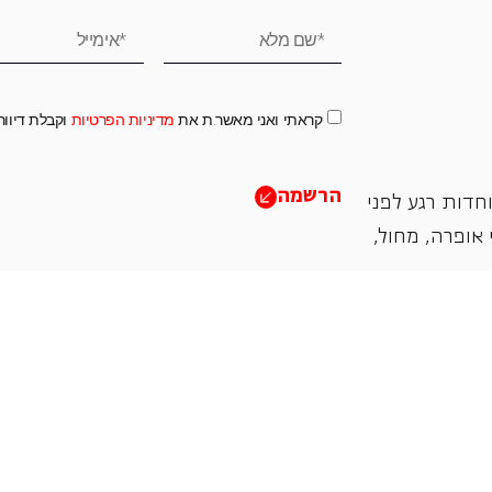
קראתי ואני מאשר.ת את
מדיניות הפרטיות
וקבלת דיוו
הרשמה
חדות רגע לפני
אופרה, ‏מחול,
תמכו בנו
אנו מזמינים אתכם להיות שותפים בעשיה שלנו ע"י ת
והחדשנות בעבודתה של האופרה כיום ובעתיד.