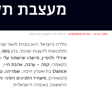
מעצבת תל
צרפתי דנה
עמוד הבית
>
יוצרים ומשתתפים
>
צרפתי דנה, מעצבת תלבושות
נולדה בישראל. היא בוגרת תואר שני
ותלבושות להצגות שונות, בהן
3
שירלי ולנטיין, מישהו שישמור עלי
ו
ש
הקאמרי,
קפה – ערבה, אהבת חיי, א
Dance
בתיאטרון חיפה,
שמריהו, ע
(תפאורה),
משחיז הסכינים הסיני
ו
ת
הראשונה באופרה הישראלית.